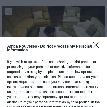
Africa Nouvelles -
Do Not Process My Personal
Information
If you wish to opt-out of the sale, sharing to third parties, or
processing of your personal or sensitive information for
Une indemnité mensuelle de 500 euros par mois sera
targeted advertising by us, please use the below opt-out
section to confirm your selection. Please note that after your
accordée pour les mois d’avril et mai 2020 aux
opt-out request is processed you may continue seeing
travailleurs domestiques:
interest-based ads based on personal information utilized by
us or personal information disclosed to third parties prior to
your opt-out. You may separately opt-out of the further
ayant un ou plusieurs contrats de travail, au
disclosure of your personal information by third parties on the
23/02/2020;
IAB’s list of downstream participants. This information may