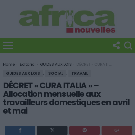
You are here:
Home
Editorial
GUIDES AUX LOIS
DÉCRET « CURA ITALIA » – Allocation mensuelle aux travailleurs domestiques en avril et mai
GUIDES AUX LOIS
,
SOCIAL
,
TRAVAIL
DÉCRET « CURA ITALIA » –
Allocation mensuelle aux
travailleurs domestiques en avril
et mai