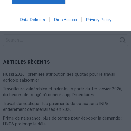
régularisation concernera 200.000
personnes, selon la ministre de
l’Intérieur, Luciana Lamorgese
Data Deletion
Data Access
Privacy Policy
SEARCH
FOR:
ARTICLES RÉCENTS
Flussi 2026 : première attribution des quotas pour le travail
agricole saisonnier
Travailleurs vulnérables et aidants : à partir du 1er janvier 2026,
dix heures de congé rémunéré supplémentaires
Travail domestique : les paiements de cotisations INPS
entièrement dématérialisés en 2026
Prime de naissance, plus de temps pour déposer la demande :
l’INPS prolonge le délai