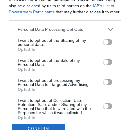
also be disclosed by us to third parties on the
IAB’s List of
pour une durée totale de plus de 10 heures par
Downstream Participants
that may further disclose it to other
semaine.
third parties.
Personal Data Processing Opt Outs
Comme conditions d’accès, les travailleurs
domestiques ne doivent pas:
I want to opt-out of the Sharing of my
personal data.
Opted In
vivre avec l’employeur;
I want to opt-out of the Sale of my
avoir bénéficié d’autres allocations introduites
Personal Data.
Opted In
par le Décret « Cura Italia »
I want to opt-out of processing my
Personal Data for Targeted Advertising.
Opted In
Previous article
See
I want to opt-out of Collection, Use,
ALIMENTATION: Que se passe-t-il si on
more
Retention, Sale, and/or Sharing of my
mange des aliments périmés?
Personal Data that Is Unrelated with the
Purposes for which it was collected.
Next article
Opted In
« SANATORIA »: La procédure de
CONFIRM