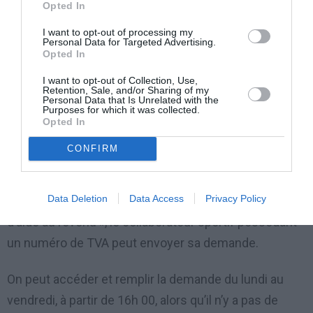
Opted In
« PARTITA IVA »
I want to opt-out of processing my
Personal Data for Targeted Advertising.
Opted In
Pour les
« partita IVA »
(employés ayant un numéro de
TVA), déjà actifs le 23/03/2020, le Décret « Cura
I want to opt-out of Collection, Use,
Retention, Sale, and/or Sharing of my
Italia » leur permet de demander le « Bonus » a prime
Personal Data that Is Unrelated with the
Purposes for which it was collected.
de 600 euros directement à l’INPS.
Opted In
CONFIRM
Il s’agit d’un service que l’INPS a déjà activé, il y a
quelques jours: en accédant au site web et en
Data Deletion
Data Access
Privacy Policy
cliquant sur la rubrique « questions pour les services
d’aide au revenu », le collaborateur sportif possédant
un numéro de TVA peut envoyer sa demande.
On peut accéder et remplir la demande du lundi au
vendredi, à partir de 16h 00, alors qu’il n’y a pas de