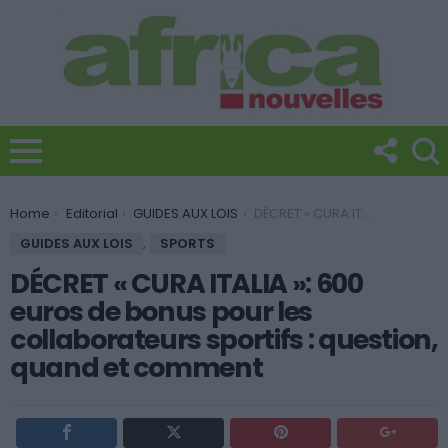
You are here:
Home
Editorial
GUIDES AUX LOIS
DÉCRET « CURA ITALIA »: 600 euros de bonus pour les collaborateurs sportifs : question, quand et comment
GUIDES AUX LOIS
,
SPORTS
DÉCRET « CURA ITALIA »: 600
euros de bonus pour les
collaborateurs sportifs : question,
quand et comment