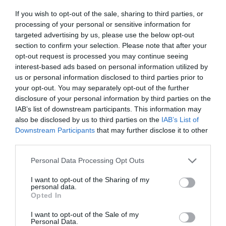
ressources.
If you wish to opt-out of the sale, sharing to third parties, or
processing of your personal or sensitive information for
«
Il s’agit d’une opération qui touche un secteur, tel
targeted advertising by us, please use the below opt-out
section to confirm your selection. Please note that after your
que le sport, sur lequel l’urgence coronavirus a eu des
opt-out request is processed you may continue seeing
conséquences tangibles liées aux activités des
interest-based ads based on personal information utilized by
us or personal information disclosed to third parties prior to
associations et organisations de tous niveaux. La
your opt-out. You may separately opt-out of the further
mesure s’adressera principalement aux
disclosure of your personal information by third parties on the
collaborateurs qui perçoivent des honoraires annuels
IAB’s list of downstream participants. This information may
also be disclosed by us to third parties on the
IAB’s List of
inférieurs à 10.000 euros, qui ne sont pas inscrits
Downstream Participants
that may further disclose it to other
dans la gestion séparée de l’INPS (InstitutNational de
third parties.
Prévoyance Sociale) et en faveur desquels le Décret
Personal Data Processing Opt Outs
« Cura Italia » a alloué 50 millions d’euros. S’ils ne sont
I want to opt-out of the Sharing of my
pas suffisants, d’autres fonds seront recherchés pour
personal data.
Opted In
répondre à toutes les demandes
« , a indiqué le
I want to opt-out of the Sale of my
ministre Vincenzo Spadafora.
Personal Data.