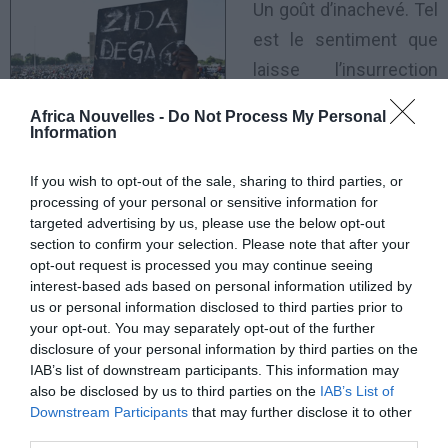
Un goût d’inachevé. Tel
est le sentiment que
laisse l’insurrection
populaire du 30
Africa Nouvelles -
Do Not Process My Personal
octobre 2014 à l’issue
Information
de laquelle la rue a fait
If you wish to opt-out of the sale, sharing to third parties, or
plier le régime de Blaise Compaoré. Mais si «l’homme
processing of your personal or sensitive information for
fort de Ouagadougou» a fini par s’exiler à
targeted advertising by us, please use the below opt-out
section to confirm your selection. Please note that after your
Yamoussoukro en Côte d’Ivoire, son ombre plane
opt-out request is processed you may continue seeing
toujours sur l’équation de la transition politique dans
interest-based ads based on personal information utilized by
laquelle son pays doit s’engager pour recouvrer la
us or personal information disclosed to third parties prior to
your opt-out. You may separately opt-out of the further
fonctionnalité de ses institutions.
disclosure of your personal information by third parties on the
IAB’s list of downstream participants. This information may
L’inconnue de cette transition rendue difficile depuis
also be disclosed by us to third parties on the
IAB’s List of
Downstream Participants
that may further disclose it to other
que des «hommes en treillis» ont fait irruption dans la
third parties.