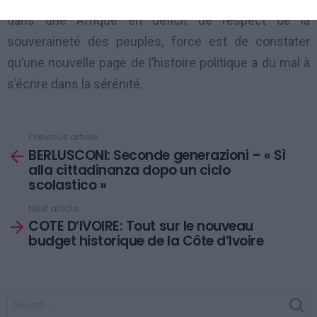
dans une Afrique en déficit de respect de la
souveraineté des peuples, force est de constater
qu’une nouvelle page de l’histoire politique a du mal à
s’écrire dans la sérénité.
Previous article
See
BERLUSCONI: Seconde generazioni – « Sì
more
alla cittadinanza dopo un ciclo
scolastico »
Next article
COTE D’IVOIRE: Tout sur le nouveau
budget historique de la Côte d’Ivoire
SEARCH
FOR: