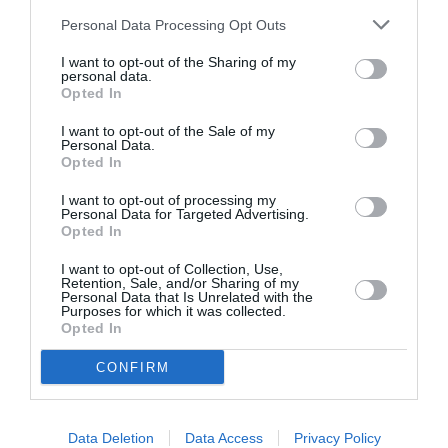
prise de pouvoir, c’est justement le lien que les
Personal Data Processing Opt Outs
populations établissent légitimement entre le
lieutenant-colonel Yacouba Isaac Zida et son ancien
I want to opt-out of the Sharing of my
personal data.
patron Blaise Compaoré. Même si le chef d’Etat major
Opted In
des armées, le général de division Honoré Traoré a
I want to opt-out of the Sale of my
Personal Data.
renoncé au pouvoir au profit du numéro 2 du
Opted In
Régiment de sécurité présidentielle (RSP), cela ne
I want to opt-out of processing my
rassure guère les «acteurs» de la «révolution
Personal Data for Targeted Advertising.
Opted In
populaire».
I want to opt-out of Collection, Use,
Retention, Sale, and/or Sharing of my
Ce n’est pas peut-être pas un retour à la case-départ,
Personal Data that Is Unrelated with the
Purposes for which it was collected.
mais cette tournure des jours d’après le long règne
Opted In
des 27 ans de Blaise Compaoré est la preuve qu’on ne
CONFIRM
renverse pas aussi facilement un dinosaure. Même si
la leçon de démocratie magistralement donnée au
Data Deletion
Data Access
Privacy Policy
monde entier par les Burkinabè garde toute sa saveur