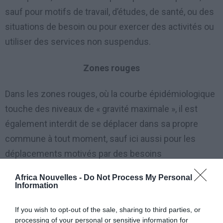
sauf pour motifs de travail, d’études, de santé, ou des
situations de besoin ou pour exercer des activités ou
utiliser des services non suspendus.
Zones rouges
Dans les zones rouges, où la courbe épidémiologique
touche des niveaux de « gravité maximale », il est
également interdit de se déplacer dans sa propre
commune à tout moment, sauf ici aussi pour les
déplacements motivés par des besoins
professionnels avérés, des situations de besoin ou
Africa Nouvelles -
Do Not Process My Personal
pour des raisons de santé.
Information
Auto-certification
If you wish to opt-out of the sale, sharing to third parties, or
processing of your personal or sensitive information for