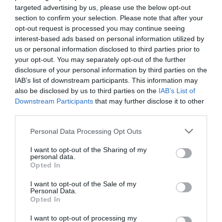
targeted advertising by us, please use the below opt-out
Pour pouvoir se déplacer, il est toujours nécessaire
section to confirm your selection. Please note that after your
de s’auto-certifier (que vous pouvez télécharger ici).
opt-out request is processed you may continue seeing
interest-based ads based on personal information utilized by
Les raisons sont les mêmes que celles des premiers
us or personal information disclosed to third parties prior to
mois de la pandémie: le travail, la santé et la
your opt-out. You may separately opt-out of the further
disclosure of your personal information by third parties on the
nécessité.
IAB’s list of downstream participants. This information may
also be disclosed by us to third parties on the
IAB’s List of
AMENDES
Downstream Participants
that may further disclose it to other
third parties.
Que se passe-t-il si on ne respecte pas les règles, se
Personal Data Processing Opt Outs
déplaçant sans raison? Y a-t-il des sanctions? Oui, et
I want to opt-out of the Sharing of my
meme salées.
personal data.
Opted In
Déplacements non autorisés
I want to opt-out of the Sale of my
Personal Data.
Opted In
Ceux qui n’ont pas de raison valable de circuler
I want to opt-out of processing my
peuvent se voir infliger une amende de 280 euros, qui