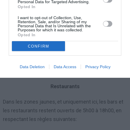
Personal Data for Targeted Advertising.
Opted In
peut aller jusqu’à 560 euros en cas de récidive.
I want to opt-out of Collection, Use,
Retention, Sale, and/or Sharing of my
Violation de la quarantaine
Personal Data that Is Unrelated with the
Purposes for which it was collected.
Opted In
Pour ceux qui violent la quarantaine, est prévue une
CONFIRM
peine pénale consistant en les suivantes sanctions:
arrestation de 3 à 18 mois;
Data Deletion
Data Access
Privacy Policy
et une amende allant de 500 à 5.000 euros.
Restaurants
Dans les zones jaunes, et uniquement ici, les bars et
les restaurants restent ouverts de 5h00 à 18h00, en
respectant les règles suivantes: