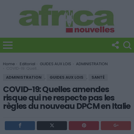
You are here:
Home
Editorial
GUIDES AUX LOIS
ADMINISTRATION
COVID-19: Quelles amendes risque qui ne respecte pas les règles du nouveau DPCM en Italie
ADMINISTRATION
,
GUIDES AUX LOIS
,
SANTÉ
COVID-19: Quelles amendes
risque qui ne respecte pas les
règles du nouveau DPCM en Italie