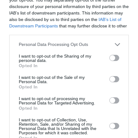
crise de 5 mois s’en est suivie, au cours de laquelle au
disclosure of your personal information by third parties on the
moins 3 000 personnes ont été tuées et 150 femmes
IAB’s list of downstream participants. This information may
also be disclosed by us to third parties on the
IAB’s List of
violées, lors d’attaques souvent perpétrées selon des
Downstream Participants
that may further disclose it to other
critères politiques, ethniques et religieux.
third parties.
Personal Data Processing Opt Outs
Simone Gbagbo est assignée à résidence en Côte
d’Ivoire depuis avril 2011 et la CPI a émis un mandat
I want to opt-out of the Sharing of my
personal data.
d’arrêt sous scellés contre elle en février 2012. En
Opted In
octobre 2013, en réponse aux juges de la Cour qui
I want to opt-out of the Sale of my
Personal Data.
demandaient aux autorités ivoiriennes de répondre à
Opted In
ce mandat d’arrêt, celles-ci ont officiellement
I want to opt-out of processing my
contesté la recevabilité de l’affaire Simone Gbagbo
Personal Data for Targeted Advertising.
Opted In
devant la CPI, au motif qu’elle était jugée en Côte
d’Ivoire essentiellement pour les mêmes crimes. En
I want to opt-out of Collection, Use,
Retention, Sale, and/or Sharing of my
Personal Data that Is Unrelated with the
août 2014, les juges de la CPI ont demandé un
Purposes for which it was collected.
Opted In