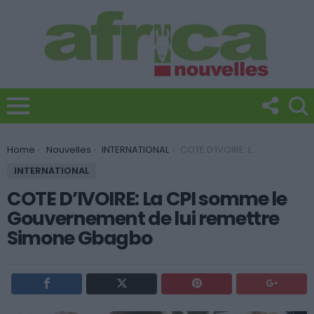
You are here:
Home
Nouvelles
INTERNATIONAL
COTE D’IVOIRE: La CPI somme le Gouvernement de lui remettre Simone Gbagbo
INTERNATIONAL
COTE D’IVOIRE: La CPI somme le
Gouvernement de lui remettre
Simone Gbagbo