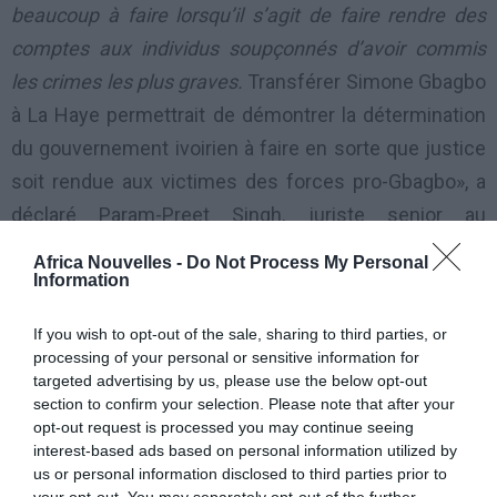
beaucoup à faire lorsqu’il s’agit de faire rendre des
comptes aux individus soupçonnés d’avoir commis
les crimes les plus graves.
Transférer Simone Gbagbo
à La Haye permettrait de démontrer la détermination
du gouvernement ivoirien à faire en sorte que justice
soit rendue aux victimes des forces pro-Gbagbo», a
déclaré Param-Preet Singh, juriste senior au
programme Justice internationale de Human Rights
Africa Nouvelles -
Do Not Process My Personal
Watch.
Information
If you wish to opt-out of the sale, sharing to third parties, or
Les résultats reconnus par la communauté
processing of your personal or sensitive information for
internationale ont proclamé l’actuel président,
targeted advertising by us, please use the below opt-out
Alassane Ouattara, vainqueur de l’élection de
section to confirm your selection. Please note that after your
opt-out request is processed you may continue seeing
novembre 2010, mais son adversaire Laurent Gbagbo
interest-based ads based on personal information utilized by
a refusé de quitter ses fonctions présidentielles. Une
us or personal information disclosed to third parties prior to
your opt-out. You may separately opt-out of the further