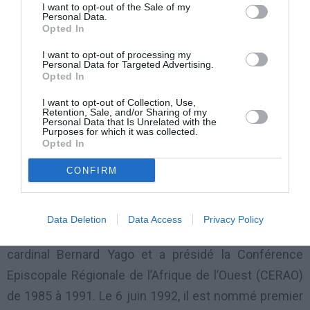
I want to opt-out of the Sale of my
Cardinal Agré interrompt son ministère, de 1957 à
Personal Data.
Opted In
1960, pour étudier le droit canonique et la théologie à
I want to opt-out of processing my
l’Université pontificale urbanienne, à Rome, où il
Personal Data for Targeted Advertising.
Opted In
obtient un doctorat.
I want to opt-out of Collection, Use,
Retention, Sale, and/or Sharing of my
De retour dans le diocèse d’Abidjan, il est
Personal Data that Is Unrelated with the
Purposes for which it was collected.
successivement curé de la paroisse Notre-Dame de
Opted In
Treichville, de 1960 à 1962, puis vicaire général chargé
CONFIRM
de l’éducation et des séminaires.
Nommé évêque de Man le 8 juin 1968, le Cardinal
Data Deletion
Data Access
Privacy Policy
Agré a été consacré le 3 octobre suivant par le
cardinal Bernard Yago et a présidé la Conférence
Episcopale Régionale de l’Afrique de l’Ouest (CERAO)
de 1985 à 1991. Le 6 juin 1992, il est nommé premier