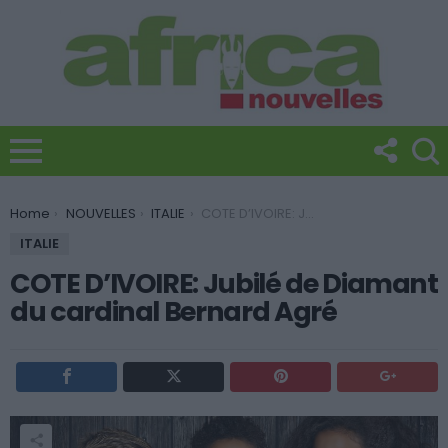
You are here:
Home
NOUVELLES
ITALIE
COTE D’IVOIRE: Jubilé de Diamant du cardinal Bernard Agré
ITALIE
COTE D’IVOIRE: Jubilé de Diamant
du cardinal Bernard Agré