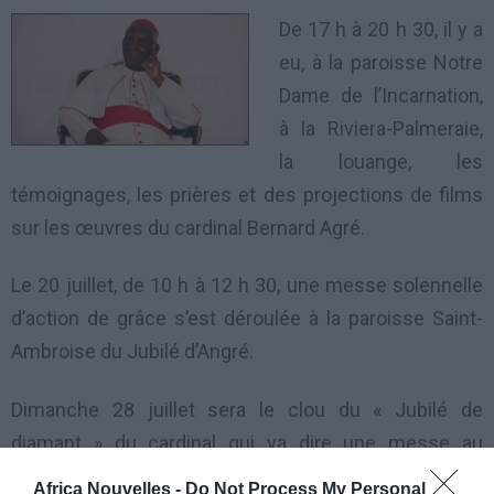
De 17 h à 20 h 30, il y a
eu, à la paroisse Notre
Dame de l’Incarnation,
à la Riviera-Palmeraie,
la louange, les
témoignages, les prières et des projections de films
sur les œuvres du cardinal Bernard Agré.
Le 20 juillet, de 10 h à 12 h 30, une messe solennelle
d’action de grâce s’est déroulée à la paroisse Saint-
Ambroise du Jubilé d’Angré.
Dimanche 28 juillet sera le clou du « Jubilé de
diamant » du cardinal qui va dire une messe au
Sanctuaire Marial d’ Attécoubé.
Africa Nouvelles -
Do Not Process My Personal