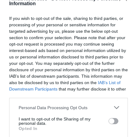
Information
Né à Monga, dans le diocèse d’Abidjan, Bernard Agré
If you wish to opt-out of the sale, sharing to third parties, or
est baptisé à 6 ans, à Memni, sa ville d’origine où il
processing of your personal or sensitive information for
reçoit son instruction primaire, de 1936 à 1941. Il
targeted advertising by us, please use the below opt-out
section to confirm your selection. Please note that after your
continue sa scolarité au Petit séminaire de Bingerville,
opt-out request is processed you may continue seeing
de 1941 à 1947, avant d’entrer au Grand séminaire de
interest-based ads based on personal information utilized by
la ville pour ses études de philosophie, de 1947 à
us or personal information disclosed to third parties prior to
your opt-out. You may separately opt-out of the further
1948. Il part ensuite à Ouidah, au Dahomey (actuel
disclosure of your personal information by third parties on the
Bénin), où il suit des études de théologie, de 1948 à
IAB’s list of downstream participants. This information may
also be disclosed by us to third parties on the
IAB’s List of
1953.
Downstream Participants
that may further disclose it to other
third parties.
Après avoir été ordonné prêtre, le 20 juillet 1953, il
Personal Data Processing Opt Outs
devient vicaire à Dabou pendant 3 ans. Il enseigne en
même temps, et devient en 1956, recteur du pré-
I want to opt-out of the Sharing of my
personal data.
séminaire de Bingerville.
Opted In