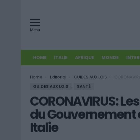
Menu
HOME
ITALIE
AFRIQUE
MONDE
INTE
You are here:
Home
Editorial
GUIDES AUX LOIS
CORONAVIRUS: Les mesures res
GUIDES AUX LOIS
,
SANTÉ
CORONAVIRUS: Les 
du Gouvernement o
Italie