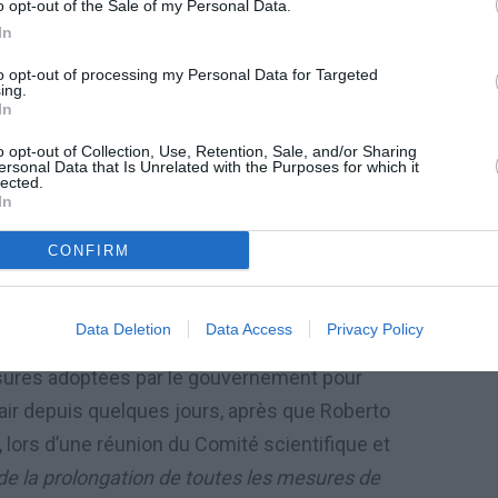
o opt-out of the Sale of my Personal Data.
In
to opt-out of processing my Personal Data for Targeted
ing.
nza a réitéré la décision du gouvernement de
In
gence coronavirus.
o opt-out of Collection, Use, Retention, Sale, and/or Sharing
ersonal Data that Is Unrelated with the Purposes for which it
lected.
nateurs portant tous des gants et des
In
Roberto Speranza a annoncé que la décision
usqu’au 13/04/2020, toutes les mesures de
CONFIRM
ements individuels prises jusqu’à présent
»
irus en Italie.
Data Deletion
Data Access
Privacy Policy
esures adoptées par le gouvernement pour
l’air depuis quelques jours, après que Roberto
lors d’une réunion du Comité scientifique et
 de la prolongation de toutes les mesures de