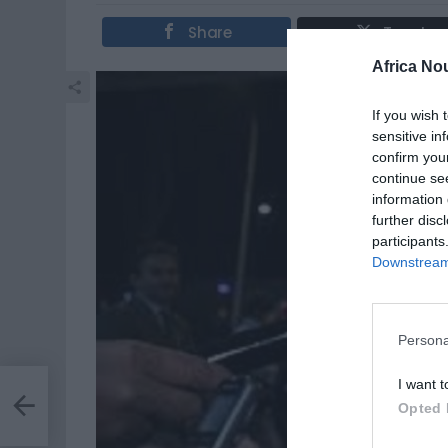
Share
Tweet
Africa No
If you wish 
sensitive in
confirm you
continue se
information 
further disc
participants
Downstream 
Persona
I want t
 des
s
Opted 