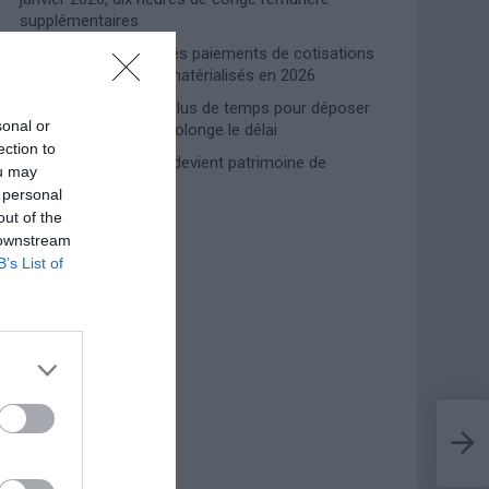
supplémentaires
Travail domestique : les paiements de cotisations
INPS entièrement dématérialisés en 2026
Prime de naissance, plus de temps pour déposer
sonal or
la demande : l’INPS prolonge le délai
ection to
Lampedusa, l’accueil devient patrimoine de
ou may
l’humanité
 personal
out of the
 downstream
Photoshoot Paris
B’s List of