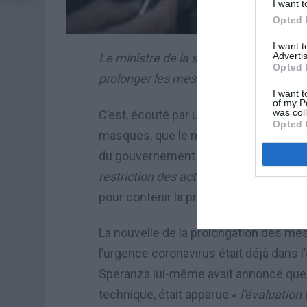
I want t
Opted 
I want 
Advertis
Le ministre de la santé Roberto Spera
Opted 
prolonger les mesures prises pour l’ur
I want t
of my P
was col
C’est, écouté par un bon nombre de sé
Opted 
masques, que le ministre de la santé 
du gouvernement est de «
prolonger j
restriction des activités et des déplac
pour contenir la propagation du coronav
La nouvelle de la prolongation des m
l’urgence coronavirus était déjà dans 
Speranza lui-même avait annoncé que, 
technique, était apparue «
l’évaluation