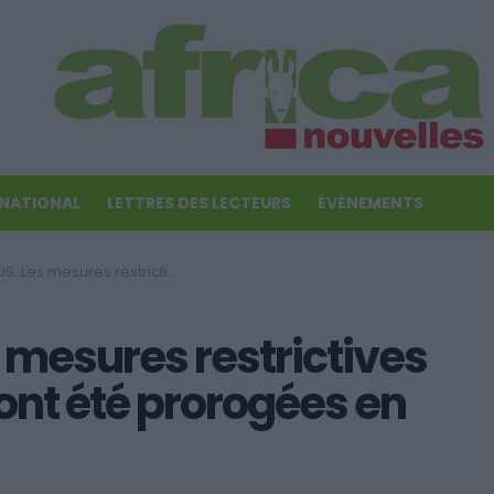
RNATIONAL
LETTRES DES LECTEURS
ÉVÉNEMENTS
trictives du Gouvernement ont été prorogées en Italie
mesures restrictives
nt été prorogées en