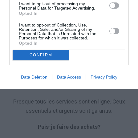
I want to opt-out of processing my
Personal Data for Targeted Advertising.
Les réunions, conventions, événements?
Opted In
I want to opt-out of Collection, Use,
Interdit.
Retention, Sale, and/or Sharing of my
Personal Data that Is Unrelated with the
Purposes for which it was collected.
Les pubs, cinémas, gymnases, piscines,
Opted In
discothèques, musées, bibliothèques?
CONFIRM
Fermés.
Data Deletion
Data Access
Privacy Policy
Les bureaux municipaux?
Presque tous les services sont en ligne. Ceux
essentiels et urgents sont garantis.
Puis-je faire des achats?