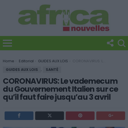
You are here:
Home
Editorial
GUIDES AUX LOIS
CORONAVIRUS: Le vademecum du Gouvernement Italien sur ce qu’il faut faire jusqu’au 3 avril
GUIDES AUX LOIS
,
SANTÉ
CORONAVIRUS: Le vademecum
du Gouvernement Italien sur ce
qu’il faut faire jusqu’au 3 avril