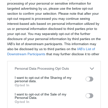
processing of your personal or sensitive information for
Oui de 6h00 à 18h00, respectant la distance de 1m
targeted advertising by us, please use the below opt-out
entre les clients.
section to confirm your selection. Please note that after your
opt-out request is processed you may continue seeing
interest-based ads based on personal information utilized by
Et les grandes et moyennes surfaces de vente?
us or personal information disclosed to third parties prior to
your opt-out. You may separately opt-out of the further
Fermeture les jours fériés et la veille des jours de
disclosure of your personal information by third parties on the
IAB’s list of downstream participants. This information may
fete, à l’exception des épiceries.
also be disclosed by us to third parties on the
IAB’s List of
Downstream Participants
that may further disclose it to other
Et les pharmacies et parapharmacies?
third parties.
Personal Data Processing Opt Outs
Ouvert normalement.
I want to opt-out of the Sharing of my
personal data.
Les établssements scolaires (jardins d’enfants,
Opted In
écoles et universités?
I want to opt-out of the Sale of my
Personal Data.
Opted In
Fermés jusqu’au 3 avril.