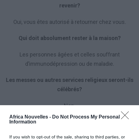
revenir?
Oui, vous êtes autorisé à retourner chez vous.
Qui doit absolument rester à la maison?
Les personnes âgées et celles souffrant
d’immunodépression ou de maladie.
Les messes ou autres services religieux seront-ils
célébrés?
Non.
Africa Nouvelles -
Do Not Process My Personal
L
es bars, glaciers, restaurants peuvent-ils rester
Information
ouverts?
If you wish to opt-out of the sale, sharing to third parties, or