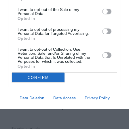
I want to opt-out of the Sale of my
La Présidente s’est déclarée disposée à ouvrir un
Personal Data.
Opted In
dialogue sur cette question.
I want to opt-out of processing my
Personal Data for Targeted Advertising.
«
Et bien, je veux proposer un nouveau pacte pour la
Opted In
migration et l’asile, nous avons besoin d’une nouvelle
I want to opt-out of Collection, Use,
Retention, Sale, and/or Sharing of my
solution et cela fait partie de notre monde globalisé,
Personal Data that Is Unrelated with the
Purposes for which it was collected.
nous voulons que les procédures soient efficaces,
Opted In
efficaces et humaines. Ce n’est pas une tâche facile,
CONFIRM
mais il n’existe pas de solutions et de réponses faciles
lorsqu’il s’agit de partager le fardeau. C’est pourquoi
nous devons revoir le système de répartition
», a
Data Deletion
Data Access
Privacy Policy
annoncé Ursula Von de Leyer.
Previous article