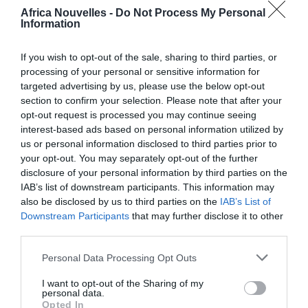
Giuseppe Conte, à Rome, avec un regard sur le futur
Africa Nouvelles -
Do Not Process My Personal
Information
de l’Europe.
If you wish to opt-out of the sale, sharing to third parties, or
processing of your personal or sensitive information for
targeted advertising by us, please use the below opt-out
section to confirm your selection. Please note that after your
De nombreux sujets étaient à l’ordre du jour: du nom
opt-out request is processed you may continue seeing
du commissaire italien à la nécessité de mettre en
interest-based ads based on personal information utilized by
œuvre avec l’Europe un plan de relance pour le Sud de
us or personal information disclosed to third parties prior to
your opt-out. You may separately opt-out of the further
l’Italie ainsi que la lutte contre le changement
disclosure of your personal information by third parties on the
climatique, mais surtout la question des migrants.
IAB’s list of downstream participants. This information may
also be disclosed by us to third parties on the
IAB’s List of
Downstream Participants
that may further disclose it to other
«
Nous devons modifier le règlement de Dublin et
third parties.
gérer plus efficacement les flux migratoires. Il est
Personal Data Processing Opt Outs
impensable que le problème, comme c’est encore le
cas, reste sur les épaules des pays de première
I want to opt-out of the Sharing of my
personal data.
arrivée
», a déclaré Giuseppe Conte.
Opted In