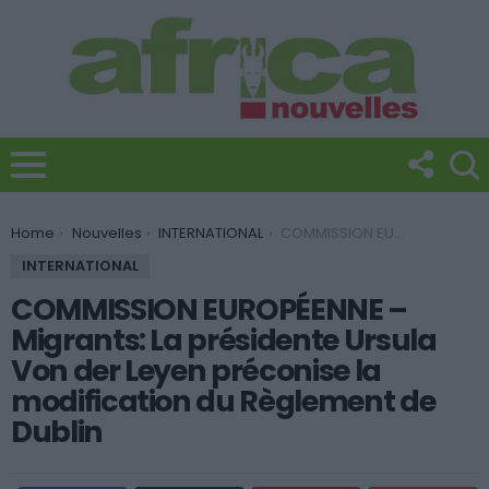
You are here:
Home
Nouvelles
INTERNATIONAL
COMMISSION EUROPÉENNE – Migrants: La présidente Ursula Von der Leyen préconise la modification du Règlement de Dublin
INTERNATIONAL
COMMISSION EUROPÉENNE –
Migrants: La présidente Ursula
Von der Leyen préconise la
modification du Règlement de
Dublin