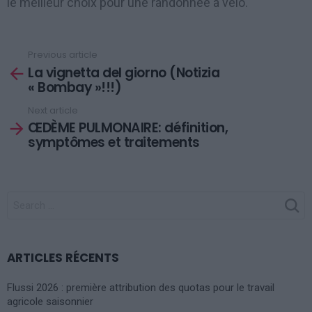
le meilleur choix pour une randonnée à vélo.
Previous article
See
La vignetta del giorno (Notizia
more
« Bombay »!!!)
Next article
ŒDÈME PULMONAIRE: définition,
symptômes et traitements
SEARCH
FOR:
ARTICLES RÉCENTS
Flussi 2026 : première attribution des quotas pour le travail
agricole saisonnier