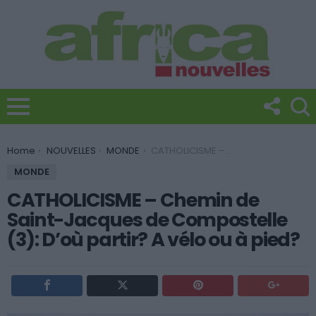
You are here:
Home
NOUVELLES
MONDE
CATHOLICISME – Chemin de Saint-Jacques de Compostelle (3): D’où partir? A vélo ou à pied?
MONDE
CATHOLICISME – Chemin de
Saint-Jacques de Compostelle
(3): D’où partir? A vélo ou à pied?