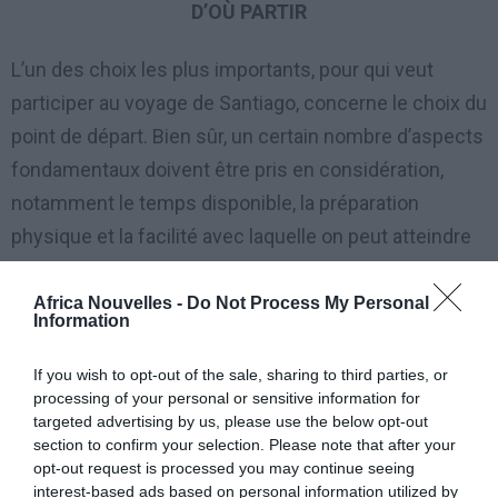
D’OÙ PARTIR
L’un des choix les plus importants, pour qui veut
participer au voyage de Santiago, concerne le choix du
point de départ. Bien sûr, un certain nombre d’aspects
fondamentaux doivent être pris en considération,
notamment le temps disponible, la préparation
physique et la facilité avec laquelle on peut atteindre
sa destination depuis l’Italie, en avion, en train ou en
bus. Pour compléter un itinéraire complet, comme le
Africa Nouvelles -
Do Not Process My Personal
Information
chemin de Saint-Jacques de Compostelle, il faut au
moins 30 jours, ce qui est un temps considérable
If you wish to opt-out of the sale, sharing to third parties, or
processing of your personal or sensitive information for
pour la plupart des gens.
targeted advertising by us, please use the below opt-out
Pour cette raison, il est conseillé d’opter pour une
section to confirm your selection. Please note that after your
version réduite, en respectant la contrainte de 100 km
opt-out request is processed you may continue seeing
interest-based ads based on personal information utilized by