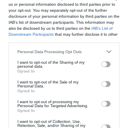
si on veut obtenir le certificat de la Compostelle, une
us or personal information disclosed to third parties prior to
fois qu’on a atteint sa destination.
your opt-out. You may separately opt-out of the further
disclosure of your personal information by third parties on the
IAB’s list of downstream participants. This information may
La route française est certainement la plus organisée,
also be disclosed by us to third parties on the
IAB’s List of
la moins exigeante et la moins sûre, où l’on peut
Downstream Participants
that may further disclose it to other
third parties.
trouver plusieurs villes facilement accessibles par
avion ou par train depuis notre pays. Alternativement,
Personal Data Processing Opt Outs
la route portugaise est une bonne alternative, prenant
I want to opt-out of the Sharing of my
personal data.
environ 10 jours de marche de Porto ou environ 6/7
Opted In
jours de la ville de Tui.
I want to opt-out of the Sale of my
Personal Data.
À VÉLO OU À PIED
Opted In
I want to opt-out of processing my
L’un des doutes les plus fréquents qui assaillent qui
Personal Data for Targeted Advertising.
Opted In
veut participer au pèlerinage, est celui d’effectuer la
I want to opt-out of Collection, Use,
marche à pied ou à vélo. Le mode classique est
Retention, Sale, and/or Sharing of my