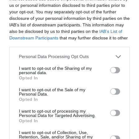
complètement dominée, les hommes d’Alain Giresse
us or personal information disclosed to third parties prior to
your opt-out. You may separately opt-out of the further
ont fait céder des Ghanéens qui se sont éteints. Très
disclosure of your personal information by third parties on the
séduisant en seconde période, le Sénégal a été
IAB’s list of downstream participants. This information may
also be disclosed by us to third parties on the
IAB’s List of
récompensé de ses efforts. Limité à la reprise, le
Downstream Participants
that may further disclose it to other
Ghana est resté dangereux en contre mais il a subi la
third parties.
force offensive des Lions du Sénégal. Victoire sur le
Personal Data Processing Opt Outs
fil du Sénégal contre le Ghana (2-1).
I want to opt-out of the Sharing of my
personal data.
Auteur d’une excellente seconde période, le Sénégal
Opted In
lance parfaitement sa CAN 2015 en s’imposant face à
I want to opt-out of the Sale of my
Personal Data.
une équipe ghanéenne trop frileuse et limitée. Auteur
Opted In
d’un but et une passe décisive, Diouf a été le grand
I want to opt-out of processing my
homme de cette rencontre.
Personal Data for Targeted Advertising.
Opted In
VIDEOS
I want to opt-out of Collection, Use,
Retention, Sale, and/or Sharing of my