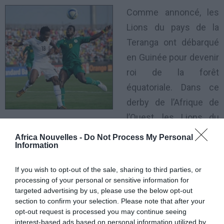
Comme annoncé, les
Lions du pays de la
Teranga ont débarqué
en Guinée pour devenir
roi de la forêt
équatoriale. Dans ce
derby de l’Afrique de
l’Ouest, les Lions du
Sénégal ont largement été dominateurs tout au long
Africa Nouvelles -
Do Not Process My Personal
Information
du match devant les Brésiliens d’Afrique. Longtemps
frustrés, les Sénégalais sont venus arracher un
If you wish to opt-out of the sale, sharing to third parties, or
succès mérité dans le temps additionnel. Les
processing of your personal or sensitive information for
targeted advertising by us, please use the below opt-out
célébrations sont à la hauteur de ce scénario haletant.
section to confirm your selection. Please note that after your
opt-out request is processed you may continue seeing
Au terme d’une seconde période qu’ils ont
interest-based ads based on personal information utilized by