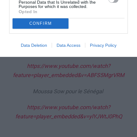
Personal Data that Is Unrelated with the
Purposes for which it was collected.
André Ayew (penalty) pour le Ghana
Opted In
CONFIRM
https://www.youtube.com/watch?
feature=player_embedded&v=wRB9lDDK25c
Data Deletion
Data Access
Privacy Policy
Mame Biran Diouf pour le Sénégal
https://www.youtube.com/watch?
feature=player_embedded&v=ABFS5MgrVRM
Moussa Sow pour le Sénégal
https://www.youtube.com/watch?
feature=player_embedded&
v=ylYJWtJ0PhQ