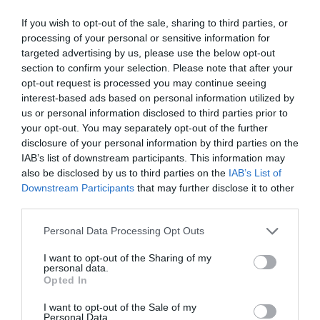
La requête du Maroc en
If you wish to opt-out of the sale, sharing to third parties, or
vue d’un report de la
processing of your personal or sensitive information for
targeted advertising by us, please use the below opt-out
CAN 2015 en raison du
section to confirm your selection. Please note that after your
virus Ebola continue de
opt-out request is processed you may continue seeing
interest-based ads based on personal information utilized by
faire parler. C’est le
us or personal information disclosed to third parties prior to
Soudan qui se déclare
your opt-out. You may separately opt-out of the further
disclosure of your personal information by third parties on the
prêt à abriter
IAB’s list of downstream participants. This information may
l’événement au cas où
also be disclosed by us to third parties on the
IAB’s List of
le royaume chérifien décidait finalement de ne pas
Downstream Participants
that may further disclose it to other
third parties.
l’organiser. C’est l’information du jour à Kharthoum, où
la rumeur enfle. Le Maroc a demandé le report de la
Personal Data Processing Opt Outs
CAN 2015 pour «eviter tous les rassemblements
I want to opt-out of the Sharing of my
personal data.
publics auxquels prennent part des pays touchés». La
Opted In
CAF a d’ores et déjà réagit et balayé du revers un
I want to opt-out of the Sale of my
quelque report: « La CAF a enregistré cette requête
Personal Data.