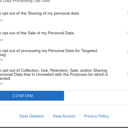
l Data Processing Opt Outs
ns de football. Emmanuel Adebayor Sheyi et
o opt-out of the Sharing of my personal data.
 victoire à Tamalé, se sont inclinés (1-3),
In
vant une équipe séduisante des Blacks Stars
an Asamoah et d’André Ayew.
o opt-out of the Sale of my Personal Data.
In
ncés dans le match, les poulains de Tchanilé
to opt-out of processing my Personal Data for Targeted
ing.
é ont vite été coupés dans leur élan suite à
In
 d’Abdoul Majeed, peu avant le premier quart
o opt-out of Collection, Use, Retention, Sale, and/or Sharing
. Perdus à cause de cette réalisation, le Togo
ersonal Data that Is Unrelated with the Purposes for which it
lected.
e le 2ème but, suite à un superbe lobe signé
In
k Wakaso. Le milieu a vu la sortie d’Agassa
CONFIRM
2-0, les Eperviers croient toujours à un
Data Deletion
Data Access
Privacy Policy
s de la première mi-temps, ils réduisent le