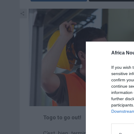
Africa No
If you wish 
sensitive in
confirm you
continue se
information 
further disc
participants
Downstream 
Togo to go out!
C’est bien terminé pour le Togo! 