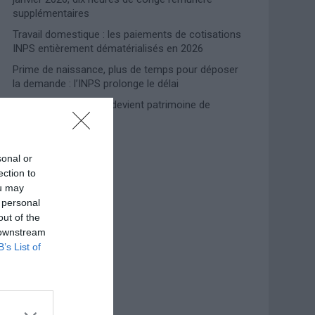
supplémentaires
Travail domestique : les paiements de cotisations
INPS entièrement dématérialisés en 2026
Prime de naissance, plus de temps pour déposer
la demande : l’INPS prolonge le délai
Lampedusa, l’accueil devient patrimoine de
l’humanité
sonal or
Photoshoot Paris
ection to
ou may
 personal
out of the
 downstream
B’s List of