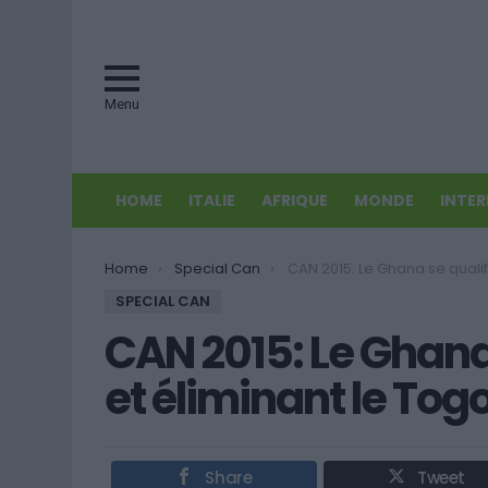
Menu
HOME
ITALIE
AFRIQUE
MONDE
INTE
You are here:
Home
Special Can
CAN 2015: Le Ghana se qualifie en battant et éliminant
SPECIAL CAN
CAN 2015: Le Ghana 
et éliminant le Togo
Share
Tweet