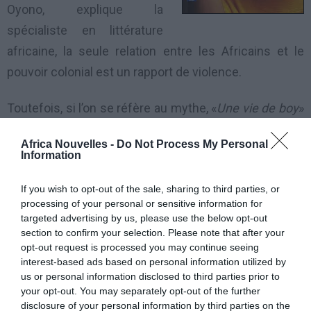
Oyono, explique la
spécialiste en littérature
africaine, la seule relation entre les Africains et le
pouvoir colonial est un rapport de violence.
Toutefois, si l’on se réfère au mythe, «
Une vie de boy
»
montre que le héros Toundi est victime d’un
Africa Nouvelles -
Do Not Process My Personal
châtiment parce qu’ayant trahi les siens, les vivants
Information
comme les morts, en refusant les épreuves
If you wish to opt-out of the sale, sharing to third parties, or
initiatiques, en refusant de s’insérer dans la continuité
processing of your personal or sensitive information for
des générations qui assurent la survie du groupe.
targeted advertising by us, please use the below opt-out
L’Afrique profonde et ses traditions y sont peintes par
section to confirm your selection. Please note that after your
opt-out request is processed you may continue seeing
l’auteur.
interest-based ads based on personal information utilized by
us or personal information disclosed to third parties prior to
«
Le vieux nègre et la médaille
», publié la même année,
your opt-out. You may separately opt-out of the further
disclosure of your personal information by third parties on the