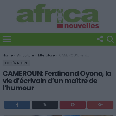
You are here:
Home
Africulture
Littérature
CAMEROUN: Ferdinand Oyono, la vie d’écrivain d’un maître de l’humour
LITTÉRATURE
CAMEROUN: Ferdinand Oyono, la
vie d’écrivain d’un maître de
l’humour