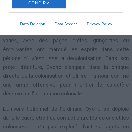
CONFIRM
peuple colonisé, une réponse à la colonisation des
Blancs, renseigne Mme Coudy Kane.
Data Deletion
Data Access
Privacy Policy
Les œuvres d’Oyono qui associent des registres
variés, avec des pages drôles, grinçantes ou
émouvantes, ont marqué les esprits dans cette
période où s’esquisse la décolonisation. Dans son
projet d’écriture, Oyono s’engage dans la critique
directe de la colonisation et utilise l’humour comme
une arme offensive pour montrer le caractère
dérisoire de l’occupation coloniale.
L’univers fictionnel de Ferdinand Oyono se déploie
dans le cadre étroit du contact entre les colons et les
colonisés. Il n’a pas exploré d’autres sujets en