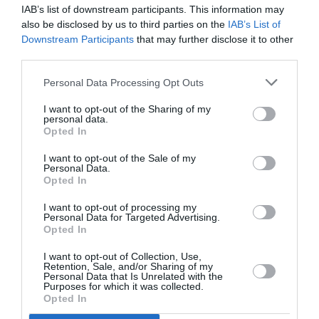
se concentre sur la date symbolique du 14 juillet,
IAB’s list of downstream participants. This information may
fêtée dans un district éloigné.
also be disclosed by us to third parties on the
IAB’s List of
Downstream Participants
that may further disclose it to other
Ce jour-là, Meka, qui a donné du terrain aux
third parties.
missionnaires pour leur église et dont les deux fils
Personal Data Processing Opt Outs
sont morts à la guerre, est d’abord heureux d’être
honoré par une médaille de reconnaissance de la
I want to opt-out of the Sharing of my
personal data.
France, à laquelle tous ses proches applaudissent.
Opted In
I want to opt-out of the Sale of my
En deux jours, après une cérémonie qui tourne au
Personal Data.
Opted In
grand guignol et une nuit d’humiliation, le vieil homme
prend conscience que ce 14 juillet n’est, en fait,
I want to opt-out of processing my
Personal Data for Targeted Advertising.
qu’une mise en scène hypocrite des pouvoirs
Opted In
coloniaux qui parlent d’amitié en maintenant une
I want to opt-out of Collection, Use,
Retention, Sale, and/or Sharing of my
stricte exclusion des colonisés. La solidarité africaine
Personal Data that Is Unrelated with the
Purposes for which it was collected.
qui l’entoure à la fin du roman constitue un
Opted In
contrepoint politique et, avec la fierté retrouvée du