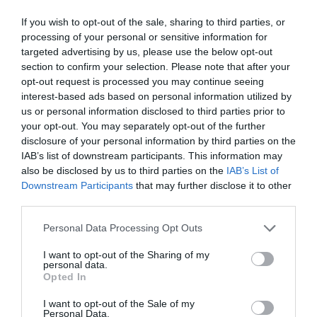
If you wish to opt-out of the sale, sharing to third parties, or
En effet, depuis deux jours les Africains sont
processing of your personal or sensitive information for
victimes des massacres des populations civiles
targeted advertising by us, please use the below opt-out
perpétrés en Libye par la France, pour des raisons
section to confirm your selection. Please note that after your
opt-out request is processed you may continue seeing
fallacieuses et ce, malgré la désapprobation de
interest-based ads based on personal information utilized by
l’Organisation que vous présidez.
us or personal information disclosed to third parties prior to
your opt-out. You may separately opt-out of the further
disclosure of your personal information by third parties on the
Il est inadmissible, impensable qu’un pays comme la
IAB’s list of downstream participants. This information may
France bombarde, tue les populations Libyennes
also be disclosed by us to third parties on the
IAB’s List of
Downstream Participants
that may further disclose it to other
alors même que le mandat soi-disant donné par l’ONU
third parties.
ne comportait pas cette clause.
Personal Data Processing Opt Outs
Il s’agit là pour le peuple Africain, d’une humiliation
I want to opt-out of the Sharing of my
personal data.
sans nom, d’une blessure profonde qui n’est pas sans
Opted In
rappeler les agissements de ce pays lorsqu’il
I want to opt-out of the Sale of my
s’agissait pour lui de mettre l’Afrique sous sa
Personal Data.