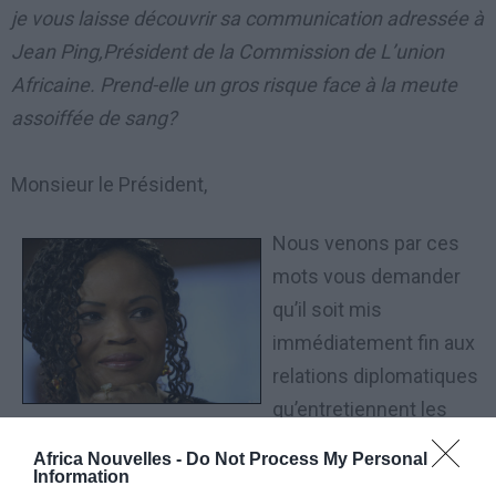
je vous laisse découvrir sa communication adressée à
Jean Ping,Président de la Commission de L’union
Africaine. Prend-elle un gros risque face à la meute
assoiffée de sang?
Monsieur le Président,
Nous venons par ces
mots vous demander
qu’il soit mis
immédiatement fin aux
relations diplomatiques
qu’entretiennent les
pays membres de l’Union Africaine que vous présidez
Africa Nouvelles -
Do Not Process My Personal
avec la France.
Information