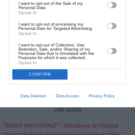
Equivalente) et la limite de revenu personnel du
I want to opt-out of the Sale of my
Personal Data.
pensionné.
Opted In
I want to opt-out of processing my
Cas de revenus supplémentaires à la pension
Personal Data for Targeted Advertising.
Opted In
Si le pensionné a des revenus supplémentaires, en
I want to opt-out of Collection, Use,
Retention, Sale, and/or Sharing of my
plus de la pension, il est nécessaire que ceux-ci ne
Personal Data that Is Unrelated with the
Purposes for which it was collected.
dépassent pas les deux limites maximales de revenu
Opted In
suivantes:
CONFIRM
10.003,70 € (individuel);
20.007,39 € (conjugal).
Data Deletion
Data Access
Privacy Policy
LIRE AUSSI
“BONUS INPS NATALE” – Allocations de Noël par
l’Institut National de Prévoyance Sociale en Italie: