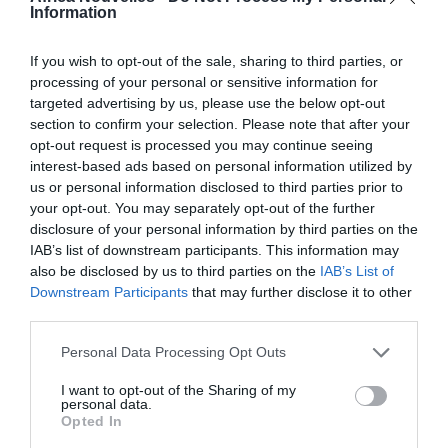
Information
Cette prime INPS sur les pensions aura une valeur de
154,94 € et sera attribuée uniquement à certaines
If you wish to opt-out of the sale, sharing to third parties, or
processing of your personal or sensitive information for
catégories de retraités qui remplissent les conditions
targeted advertising by us, please use the below opt-out
de revenu établies.
section to confirm your selection. Please note that after your
opt-out request is processed you may continue seeing
MONTANT
interest-based ads based on personal information utilized by
us or personal information disclosed to third parties prior to
your opt-out. You may separately opt-out of the further
Le montant de la prime de pension est de 154 €
disclosure of your personal information by third parties on the
maximum et est lié au revenu annuel total du
IAB’s list of downstream participants. This information may
also be disclosed by us to third parties on the
IAB’s List of
pensionné, qui ne doit pas dépasser 6.596,46 €.
Downstream Participants
that may further disclose it to other
third parties.
moins de 6.596,46
: augmemtation de 154 €;
Personal Data Processing Opt Outs
de 6.596,46 € à 6.751,49 €
: bonus partiel donné
I want to opt-out of the Sharing of my
par le calcul de la différence entre le seuil limite
personal data.
de l’ISEE (Indicateur de la Situation Economique
Opted In