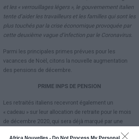
et les « verrouillages légers », le gouvernement italien
tente d’aider les travailleurs et les familles qui sont les
plus touchés par la crise économique provoquée par
cette deuxième vague d’infection par le Coronavirus.
Parmi les principales primes prévues pour les
vacances de Noël, citons la nouvelle augmentation
des pensions de décembre.
PRIME INPS DE PENSION
Les retraités italiens recevront également un
« cadeau » sur leur allocation de retraite pour le mois
de décembre 2020, qui sera déjà marqué par une
augmentation due au 13ème mois.
Africa Nouvelles -
Do Not Process My Personal