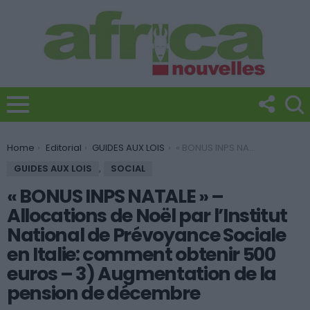
You are here:
Home
Editorial
GUIDES AUX LOIS
« BONUS INPS NATALE » – Allocations de Noël par l’Institut National de Prévoyance Sociale en Italie: comment obtenir 500 euros – 3) Augmentation de la pension de décembre
GUIDES AUX LOIS
,
SOCIAL
« BONUS INPS NATALE » –
Allocations de Noël par l’Institut
National de Prévoyance Sociale
en Italie: comment obtenir 500
euros – 3) Augmentation de la
pension de décembre