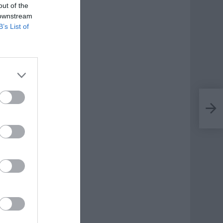
out of the
 downstream
B’s List of