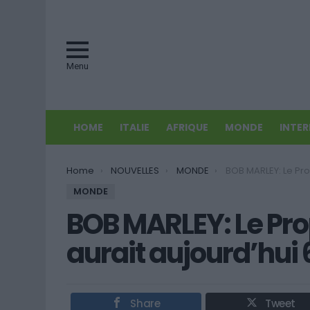
Menu
HOME
ITALIE
AFRIQUE
MONDE
INTE
You are here:
Home
NOUVELLES
MONDE
BOB MARLEY: Le Prophète du regg
MONDE
BOB MARLEY: Le Pr
aurait aujourd’hui 
Share
Tweet