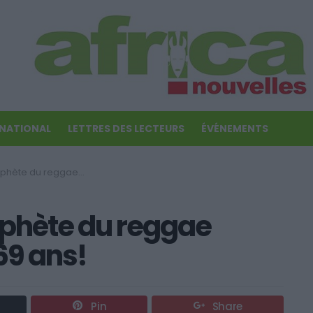
RNATIONAL
LETTRES DES LECTEURS
ÉVÉNEMENTS
ae aurait aujourd’hui 69 ans!
ophète du reggae
69 ans!
Pin
Share