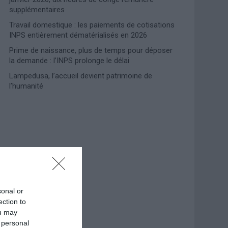
supplémentaires
Travail domestique : les paiements de cotisations
INPS entièrement dématérialisés en 2026
Prime de naissance, plus de temps pour déposer
la demande : l’INPS prolonge le délai
Lampedusa, l’accueil devient patrimoine de
l’humanité
Photoshoot Paris
sonal or
ection to
ou may
 personal