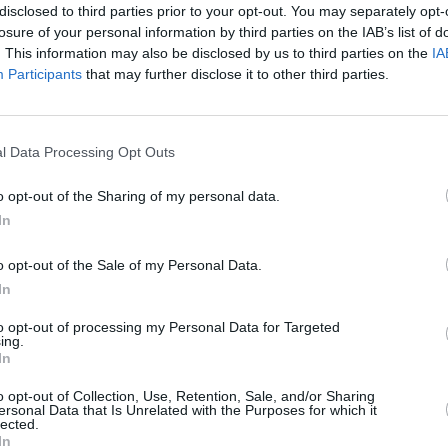
disclosed to third parties prior to your opt-out. You may separately opt-
erselle du reggae.
losure of your personal information by third parties on the IAB’s list of
. This information may also be disclosed by us to third parties on the
IA
Participants
that may further disclose it to other third parties.
Le 6 février 1945,
Bob Marley
naissait
dans les bidonvilles de Kingston en
Jamaïque. Reconnaissable à sa
l Data Processing Opt Outs
crinière de dread-locks, il a fait
o opt-out of the Sharing of my personal data.
connaître et aimer la musique reggae,
In
un savant mélange de rythm’n’blues
américain et de musique jamaïcaine,
o opt-out of the Sale of my Personal Data.
au monde entier.
In
to opt-out of processing my Personal Data for Targeted
peuple jamaïcain lésé et porte-parole de la
ing.
In
culait pas qu’une musique enchanteresse, mais
o opt-out of Collection, Use, Retention, Sale, and/or Sharing
nité du monde, la liberté, l’amour mais aussi le
ersonal Data that Is Unrelated with the Purposes for which it
lected.
e et la misère, comme lorsqu’il entonnait son
In