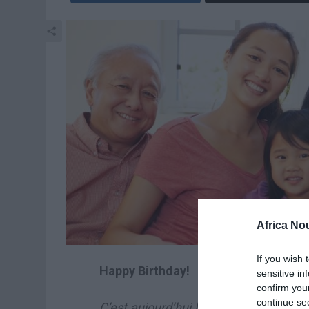
Africa No
If you wish 
Happy Birthday!
sensitive in
confirm you
continue se
C’est aujourd’hui le moment de comm