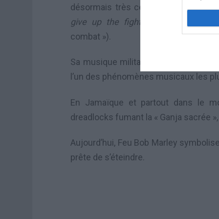
désormais très célèbre refrain: «
Get
give up the fights
» (« Lève toi, ba
combat »).
Sa musique militante a bercé les jeune
l’un des phénomènes musicaux les plu
En Jamaïque et partout dans le mo
dreadlocks fumant la « Ganja sacrée »,
Aujourd’hui, Feu Bob Marley symbolis
prête de s’éteindre.