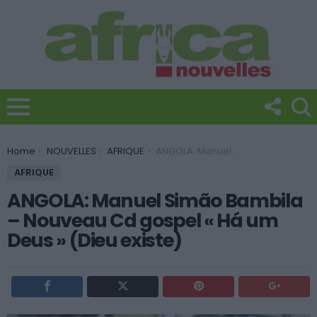
You are here:
Home
NOUVELLES
AFRIQUE
ANGOLA: Manuel Simão Bambila – Nouveau Cd gospel « Há um Deus » (Dieu existe)
AFRIQUE
ANGOLA: Manuel Simão Bambila
– Nouveau Cd gospel « Há um
Deus » (Dieu existe)