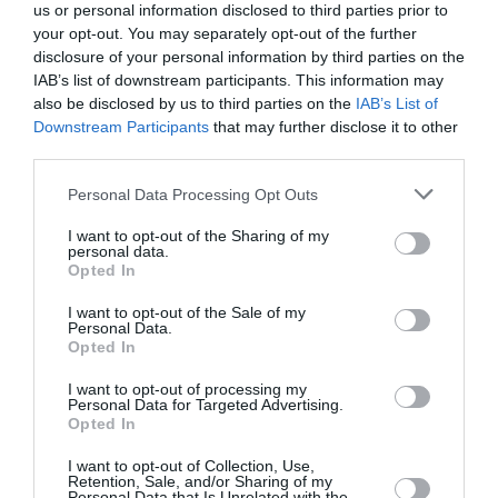
Luanda après sa sortie dans certaines provinces.
us or personal information disclosed to third parties prior to
your opt-out. You may separately opt-out of the further
disclosure of your personal information by third parties on the
Le chanteur a souligné que sa nouvelle oeuvre
IAB’s list of downstream participants. This information may
discographique, a vu la participation spéciale des
also be disclosed by us to third parties on the
IAB’s List of
Downstream Participants
that may further disclose it to other
musiciens étrangers et nationaux, pour
third parties.
internationaliser la musique golpel angolaise, afin de
Personal Data Processing Opt Outs
contribuer à la diffusion de l’évangélisation.
I want to opt-out of the Sharing of my
personal data.
Opted In
I want to opt-out of the Sale of my
Selon Bambila, la musique gospel est très importante
Personal Data.
Opted In
car elle contribue au développement du pays,
transformant les esprits et de faire la Parole de Dieu
I want to opt-out of processing my
Personal Data for Targeted Advertising.
est remplie.
Opted In
I want to opt-out of Collection, Use,
«
Grâce à la louange qui prend le message chrétien et
Retention, Sale, and/or Sharing of my
Personal Data that Is Unrelated with the