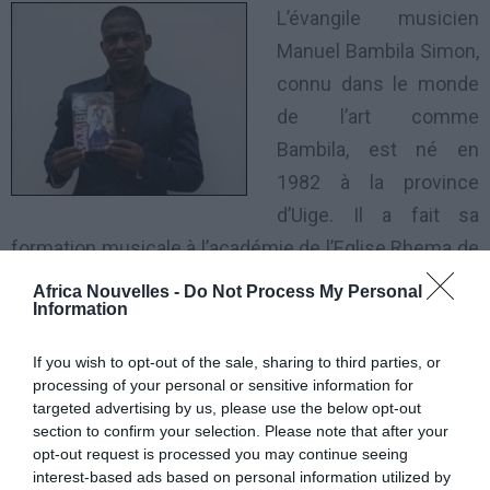
L’évangile musicien
Manuel Bambila Simon,
connu dans le monde
de l’art comme
Bambila, est né en
1982 à la province
d’Uige. Il a fait sa
formation musicale à l’académie de l’Eglise Rhema de
la capitale, où il a appris à jouer au piano, à la guitare et
Africa Nouvelles -
Do Not Process My Personal
Information
à chanter. Outre le Cd «
Há um Deus
« , il avait déjà un
autre album à son actif: «
Hoje achei
? » (Aujourd’hui,
If you wish to opt-out of the sale, sharing to third parties, or
j’ai trouvé?), lancé en 2006.
processing of your personal or sensitive information for
targeted advertising by us, please use the below opt-out
section to confirm your selection. Please note that after your
Bambila a déclaré qu’il avait accepté de
opt-out request is processed you may continue seeing
commercialiser son CD aux frères de cette église à
interest-based ads based on personal information utilized by