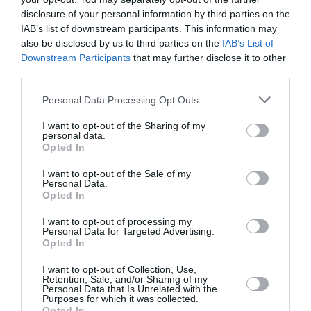
disclosure of your personal information by third parties on the
IAB’s list of downstream participants. This information may
● et un revenu inférieur au moment de l’allocation
also be disclosed by us to third parties on the
IAB’s List of
sociale en question (c’est-à-dire
5830,76 €
).
Downstream Participants
that may further disclose it to other
third parties.
DOSSIERS DES IMMIGRES EXTRA-UE
Personal Data Processing Opt Outs
I want to opt-out of the Sharing of my
Mais comme nous le disions, ce montant intéresse
personal data.
Opted In
en réalité tous les autres étrangers en Italie. Car c’est
en effet le paramètre le plus utilisé par la loi pour
I want to opt-out of the Sale of my
Personal Data.
évaluer leur capacité économique dans plusieurs
Opted In
dossiers les concernant.
I want to opt-out of processing my
Personal Data for Targeted Advertising.
Opted In
Permis de séjour
I want to opt-out of Collection, Use,
Retention, Sale, and/or Sharing of my
Les citoyens extraUE qui, cette année voudront
Personal Data that Is Unrelated with the
Purposes for which it was collected.
renouveler le permis de séjour ou de demander le
Opted In