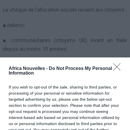
Le chèque de l’allocation sociale revient aux citoyens :
■ italiens;
■ communautaires (citoyens UE) vivant en Italie
depuis au moins 10 années;
■ extracommunautaires (citoyens extraUE)
Africa Nouvelles -
Do Not Process My Personal
possesseurs d’un permis de séjour CE long terme (la
Information
soi-disant « carte de séjour ».
If you wish to opt-out of the sale, sharing to third parties, or
processing of your personal or sensitive information for
IMPORTANT:
Pour pouvoir bénéficier de l’allocation
targeted advertising by us, please use the below opt-out
sociale, il faut remplir les conditions suivantes, c’est-
section to confirm your selection. Please note that after your
opt-out request is processed you may continue seeing
à-dire avoir:
interest-based ads based on personal information utilized by
us or personal information disclosed to third parties prior to
● au moins 65 ans et 3 mois;
your opt-out. You may separately opt-out of the further