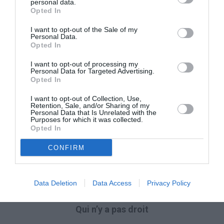
personal data.
Opted In
Qui y a droit
I want to opt-out of the Sale of my
Personal Data.
Opted In
Ont droit à l’allocation d’invalidité, les:
I want to opt-out of processing my
Personal Data for Targeted Advertising.
salariés;
Opted In
travailleurs indépendants (y compris les artisans,
I want to opt-out of Collection, Use,
Retention, Sale, and/or Sharing of my
les commerçants, les cultivateurs directs, les
Personal Data that Is Unrelated with the
Purposes for which it was collected.
colons et les métayers);
Opted In
membres de certaines caisses de retraite de
CONFIRM
substitution et complémentaires de l’assurance
obligatoire générale;
parasubordonnés.
Data Deletion
Data Access
Privacy Policy
Qui n’y a pas droit