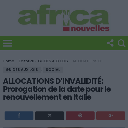
You are here:
Home
Editorial
GUIDES AUX LOIS
ALLOCATIONS D’INVALIDITÉ: Prorogation de la date pour le renouvellement en Italie
GUIDES AUX LOIS
,
SOCIAL
ALLOCATIONS D’INVALIDITÉ:
Prorogation de la date pour le
renouvellement en Italie