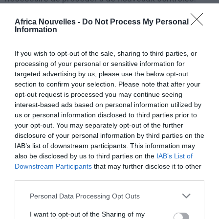
L’examen médical de l’Inps sera effectué
Africa Nouvelles -
Do Not Process My Personal
ultérieurement.
Information
Pour ceux qui ont envoyé ou enverront une demande
If you wish to opt-out of the sale, sharing to third parties, or
processing of your personal or sensitive information for
de confirmation, le paiement de l’allocation d’invalidité
targeted advertising by us, please use the below opt-out
sera donc provisoirement garanti.
section to confirm your selection. Please note that after your
opt-out request is processed you may continue seeing
interest-based ads based on personal information utilized by
C’EST QUOI L’ALLOCATION D’INVALIDITÉ
us or personal information disclosed to third parties prior to
your opt-out. You may separately opt-out of the further
L’allocation ordinaire d’invalidité est un avantage
disclosure of your personal information by third parties on the
IAB’s list of downstream participants. This information may
financier, accordé par l’INPS sur demande, aux
also be disclosed by us to third parties on the
IAB’s List of
travailleurs dont la capacité de travail est réduite à
Downstream Participants
that may further disclose it to other
third parties.
moins d’un tiers en raison d’un handicap physique ou
mental avéré.
Personal Data Processing Opt Outs
I want to opt-out of the Sharing of my
BÉNÉFICIAIRES