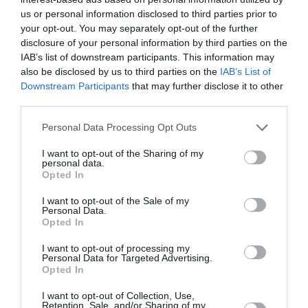
us or personal information disclosed to third parties prior to
Alimatou Sall est née en Italie, à Sassari, de parents
your opt-out. You may separately opt-out of the further
disclosure of your personal information by third parties on the
sénégalais, en 1988. Elle a passé son enfance et son
IAB’s list of downstream participants. This information may
adolescence à Bergamo, où elle a obtenu le bac
also be disclosed by us to third parties on the
IAB’s List of
socio-psychopédagogique. Elle vit actuellement à
Downstream Participants
that may further disclose it to other
third parties.
Rome, où elle travaille comme opératrice
pédagogique pour l’autonomie et la communication
Personal Data Processing Opt Outs
dans les écoles. Ce roman est sa première œuvre.
I want to opt-out of the Sharing of my
personal data.
Opted In
Le livre « Afroitaliani » est une histoire qui donne la
I want to opt-out of the Sale of my
parole aux secondes générations et qui parle des
Personal Data.
Opted In
conséquences, également sociales, de l’immigration.
I want to opt-out of processing my
Personal Data for Targeted Advertising.
Dans l’évolution de la conscience de soi, l’héroine du
Opted In
livre Penda, sera rejointe et soutenue par les
I want to opt-out of Collection, Use,
membres de sa famille.
Retention, Sale, and/or Sharing of my