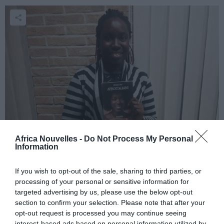
Africa Nouvelles -
Do Not Process My Personal
Information
dav
Le livre
« Afroitaliani »
(Afro-italiens) narre l’histoire de
If you wish to opt-out of the sale, sharing to third parties, or
processing of your personal or sensitive information for
Penda, une femme italienne d’origine africaine, de son
targeted advertising by us, please use the below opt-out
voyage au pays de ses racines, le Sénégal, pour se
section to confirm your selection. Please note that after your
opt-out request is processed you may continue seeing
redécouvrir et se réconcilier avec son passé.
interest-based ads based on personal information utilized by