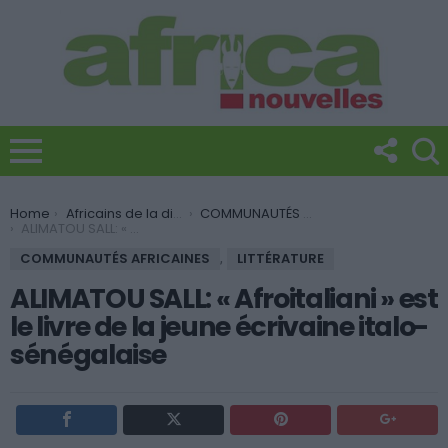
You are here:
Home
Africains de la diaspora
COMMUNAUTÉS AFRICAINES
ALIMATOU SALL: « Afroitaliani » est le livre de la jeune écrivaine italo-sénégalaise
COMMUNAUTÉS AFRICAINES
,
LITTÉRATURE
ALIMATOU SALL: « Afroitaliani » est
le livre de la jeune écrivaine italo-
sénégalaise