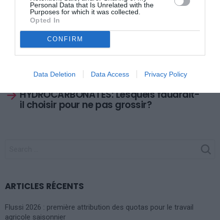
Personal Data that Is Unrelated with the
Purposes for which it was collected.
Opted In
Previous article
See
CONFIRM
ALIMENTS DE DIVORCE: Si la femme
more
travaille, y a-t-elle droit en Italie
(Assegno di mantenimento)
Data Deletion
Data Access
Privacy Policy
Next article
HYDROCARBONATES: Lesquels faudrait-
il choisir pour ne pas grossir?
SEARCH
FOR:
ARTICLES RÉCENTS
Flussi 2026 : première attribution des quotas pour le travail
agricole saisonnier