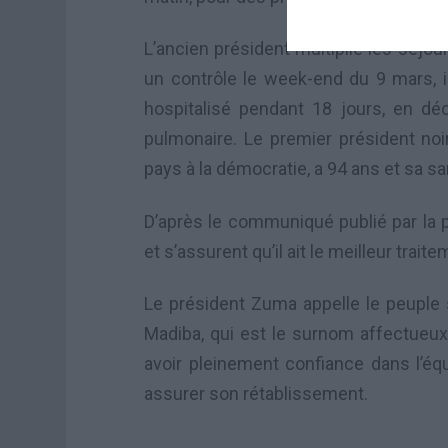
L’ancien président multiplie les séjours
un contrôle le week-end du 9 mars, il
hospitalisé pendant 18 jours, en dé
pulmonaire. Le premier président noi
pays à la démocratie, a 94 ans et sa san
D’après le communiqué publié par la p
et s’assurent qu’il ait le meilleur trai
Le président Zuma appelle le peuple s
Madiba, qui est le surnom affectueu
avoir pleinement confiance dans l’équ
assurer son rétablissement.