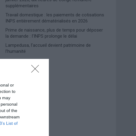
supplémentaires
Travail domestique : les paiements de cotisations
INPS entièrement dématérialisés en 2026
Prime de naissance, plus de temps pour déposer
la demande : l’INPS prolonge le délai
Lampedusa, l’accueil devient patrimoine de
l’humanité
Photoshoot Paris
sonal or
ection to
ou may
 personal
out of the
 downstream
B’s List of