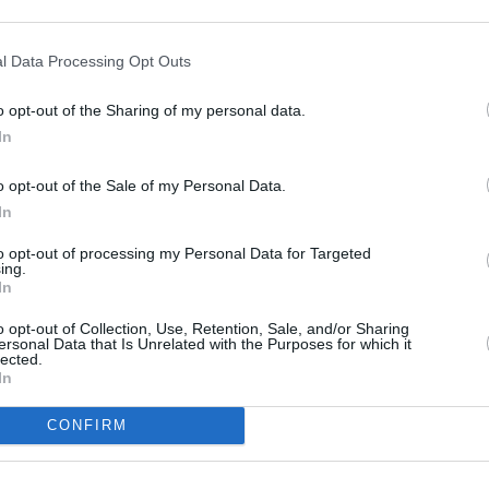
talisé, la nuit dernière. C’est la présidence
l Data Processing Opt Outs
nt également que l’ancien chef de l’Etat était
de 94 ans, Mandela souffre d’une infection
o opt-out of the Sharing of my personal data.
In
o opt-out of the Sale of my Personal Data.
Les médecins s’occupent de lui, explique
In
la présidence, et s’assurent qu’il bénéficie
to opt-out of processing my Personal Data for Targeted
du meilleur traitement médical possible
ing.
In
et de tout le confort. Jacob Zuma a par
ailleurs appelé la Nation et le monde
o opt-out of Collection, Use, Retention, Sale, and/or Sharing
ersonal Data that Is Unrelated with the Purposes for which it
lected.
entier à prier pour lui.
In
Nelson Mandela a été admis la nuit
CONFIRM
présidence sud-africaine ce jeudi 28 mars au
s.