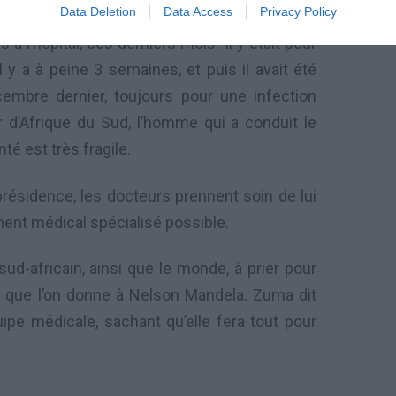
Data Deletion
Data Access
Privacy Policy
 à l’hôpital, ces derniers mois. Il y était pour
 y a à peine 3 semaines, et puis il avait été
cembre dernier, toujours pour une infection
r d’Afrique du Sud, l’homme qui a conduit le
té est très fragile.
résidence, les docteurs prennent soin de lui
tement médical spécialisé possible.
ud-africain, ainsi que le monde, à prier pour
x que l’on donne à Nelson Mandela. Zuma dit
ipe médicale, sachant qu’elle fera tout pour