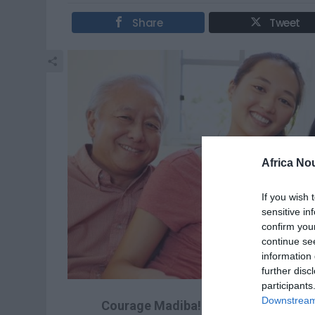
Share
Tweet
Africa No
If you wish 
sensitive in
confirm you
continue se
information 
further disc
participants
Downstream 
Courage Madiba!