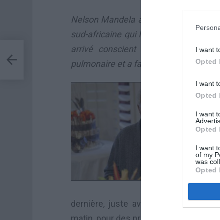
Nelson Mandela a de nouveau été hospi
Persona
sud-africaine qui l’a annoncé, précisa
arrivé conscient à l’hôpital. Âgé 
I want t
Opted 
pulmonaire et a fait une rechute.
I want t
Opted 
I want 
Advertis
Opted 
I want t
of my P
was col
Opted 
dernière, juste avant minuit, dit la 
matin, pour des problèmes pulmonaire