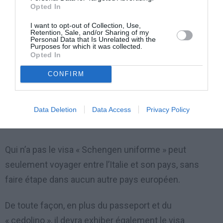
Opted In
■ le PdS périmé;
■ et le « cedolino » (récépissé).
I want to opt-out of Collection, Use,
Retention, Sale, and/or Sharing of my
Personal Data that Is Unrelated with the
Purposes for which it was collected.
PdS travail ou regroupement
Opted In
CONFIRM
Qui attend le premier PdS de travail ou regroupement
familial peut voyager dans la Zone Schengen,
seulement avec un visa “Schengen uniforme”, qui doit
Data Deletion
Data Access
Privacy Policy
être valable pour toute la durée du voyage.
Qui n’a pas le visa « Schengen uniforme » peut
seulement voyager entre l’Italie et son pays, sans
faire étape dans aucun autre pays européen.
De toute façon, en plus du passeport et du
« cedolino », il devra exhiber également le visa