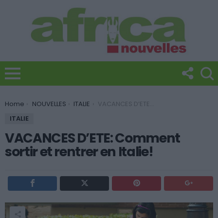
You are here:
Home
NOUVELLES
ITALIE
VACANCES D’ETE: Comment sortir et rentrer en Italie!
ITALIE
VACANCES D’ETE: Comment
sortir et rentrer en Italie!