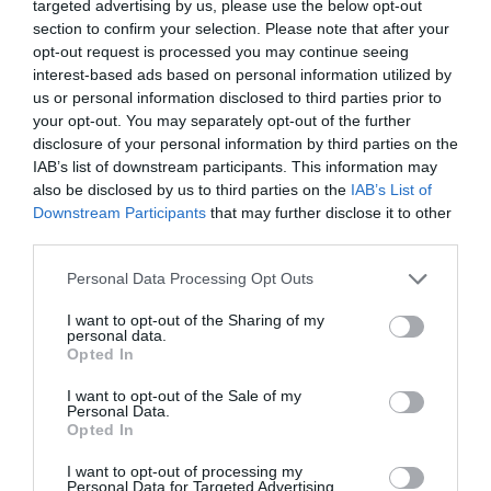
targeted advertising by us, please use the below opt-out
section to confirm your selection. Please note that after your
Slovénie, Suisse, Suède
.
opt-out request is processed you may continue seeing
interest-based ads based on personal information utilized by
Pays non Schengen
us or personal information disclosed to third parties prior to
your opt-out. You may separately opt-out of the further
disclosure of your personal information by third parties on the
Qui veut voyager dans un Pays non Schengen, doit
IAB’s list of downstream participants. This information may
contrôler s’il a besoin d’un visa.
also be disclosed by us to third parties on the
IAB’s List of
Downstream Participants
that may further disclose it to other
POSSESSEUR D’UN PDS EN RENOUVELLEMENT
third parties.
Personal Data Processing Opt Outs
No Schengen
I want to opt-out of the Sharing of my
personal data.
Qui attend le renouvellement du PdS, doit voyager
Opted In
sans passer dans Schengen (aller et retour).
I want to opt-out of the Sale of my
Personal Data.
IMPORTANT:
Il faut porter avec soi les documents
Opted In
suivants:
I want to opt-out of processing my
■ le passeport;
Personal Data for Targeted Advertising.