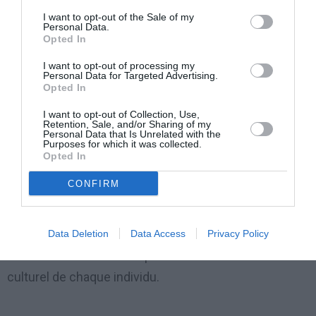
vérification.
I want to opt-out of the Sale of my
Personal Data.
Opted In
I want to opt-out of processing my
Personal Data for Targeted Advertising.
Opted In
PRÉVENTION
I want to opt-out of Collection, Use,
Retention, Sale, and/or Sharing of my
L’UNAR s’adresse à l’opinion publique à travers des
Personal Data that Is Unrelated with the
Purposes for which it was collected.
campagnes de sensibilisation, D’Education dans les
Opted In
écoles et d’informations sur les lieux de travail.
CONFIRM
L’objectif est d’empêcher la naissance et la formation
des comportements et actes discriminatoires pour
faire en sorte que le principe de l’égalité de traitement
Data Deletion
Data Access
Privacy Policy
devienne un élément du patrimoine éducatif et
culturel de chaque individu.