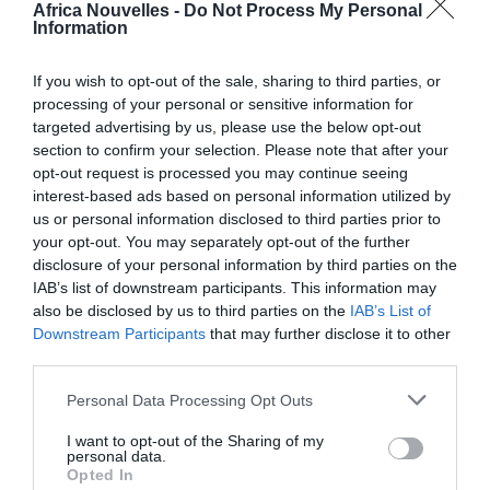
Africa Nouvelles -
Do Not Process My Personal
Information
L’ACTION DE L’UNAR
If you wish to opt-out of the sale, sharing to third parties, or
processing of your personal or sensitive information for
Quand il reçoit des nouvelles sur des actions ou des
targeted advertising by us, please use the below opt-out
section to confirm your selection. Please note that after your
comportements discriminatoires, l’UNAR fournit
opt-out request is processed you may continue seeing
l’assistance et le soutien dans les procédures
interest-based ads based on personal information utilized by
us or personal information disclosed to third parties prior to
juridiques ou administratives et il peut mener des
your opt-out. You may separately opt-out of the further
enquêtes, de façon autonome, afin de vérifier
disclosure of your personal information by third parties on the
l’existence de phénomènes discriminatoires. Le
IAB’s list of downstream participants. This information may
also be disclosed by us to third parties on the
IAB’s List of
Bureau exerce en outre une conciliation formelle afin
Downstream Participants
that may further disclose it to other
d’éviter le recours juridique dans l’objectif extrême
third parties.
d’éliminer rapidement tout comportement ou
Personal Data Processing Opt Outs
disposition discriminatoire.
I want to opt-out of the Sharing of my
L’UNAR est en outre engagé dans les activités
personal data.
Opted In
suivantes: prévention, promotion, contrôle et