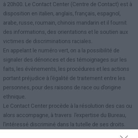
à 20h00. Le Contact Center (Centre de Contact) est à
disposition en italien, anglais, français, espagnol,
arabe, russe, roumain, chinois mandarin et il fournit
des informations, des orientations et le soutien aux
victimes de discriminations raciales.
En appelant le numéro vert, on a la possibilité de
signaler des dénonces et des témoignages sur les
faits, les évènements, les procédures et les actions
portant préjudice à l’égalité de traitement entre les
personnes, pour des raisons de race ou d’origine
ethnique.
Le Contact Center procède à la résolution des cas ou
alors accompagne, à travers l’expertise du Bureau,
l’intéressé discriminé dans la tutelle de ses droits.