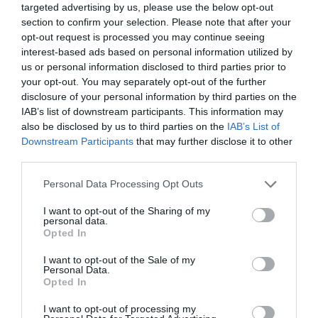
targeted advertising by us, please use the below opt-out
décembre après-midi,
section to confirm your selection. Please note that after your
opt-out request is processed you may continue seeing
lors d’une conférence
interest-based ads based on personal information utilized by
de presse au centre
us or personal information disclosed to third parties prior to
des médias au palais des congrès, la victoire de Béji
your opt-out. You may separately opt-out of the further
disclosure of your personal information by third parties on the
Caïd Essebsi avec 55,68% contre 44,32% pour Moncef
IAB’s list of downstream participants. This information may
Marzouki, qui était prêt à féliciter son adversaire en
also be disclosed by us to third parties on the
IAB’s List of
Downstream Participants
that may further disclose it to other
cas de défaite. Le nombre des voix est réparti comme
third parties.
suit:
Personal Data Processing Opt Outs
–
Béji Caïd Essebsi
: 1731529 voix
I want to opt-out of the Sharing of my
personal data.
Opted In
–
Moncef Marzouki
: 1378513 vois
I want to opt-out of the Sale of my
Personal Data.
Le nombre total des électeurs à atteint 3189672, celui
Opted In
des bulletins annulés 50585 et des bulletins blancs
I want to opt-out of processing my