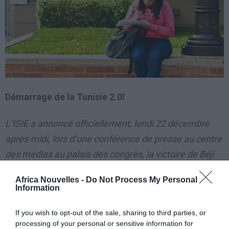
Démarrage de la Tunisie 2.0!
L’ISIE a annoncé officiellement, lundi 22 décembre
après-midi, lors d’une conférence de presse au centre
des médias au palais des congrès, la victoire de Béji
Caïd Essebsi avec 55,68% contre 44,32% pour Moncef
Africa Nouvelles -
Do Not Process My Personal
Marzouki.
Information
L’ISIE a annoncé
If you wish to opt-out of the sale, sharing to third parties, or
processing of your personal or sensitive information for
officiellement, lundi 22