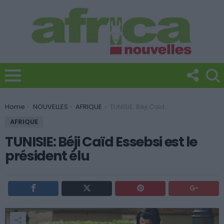
You are here:
Home
NOUVELLES
AFRIQUE
TUNISIE: Béji Caïd Essebsi est le président élu
AFRIQUE
TUNISIE: Béji Caïd Essebsi est le
président élu