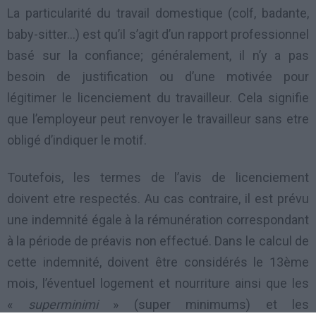
La particularité du travail domestique (colf, badante,
baby-sitter…) est qu’il s’agit d’un rapport professionnel
basé sur la confiance; généralement, il n’y a pas
besoin de justification ou d’une motivée pour
légitimer le licenciement du travailleur. Cela signifie
que l’employeur peut renvoyer le travailleur sans etre
obligé d’indiquer le motif.
Toutefois, les termes de l’avis de licenciement
doivent etre respectés. Au cas contraire, il est prévu
une indemnité égale à la rémunération correspondant
à la période de préavis non effectué. Dans le calcul de
cette indemnité, doivent être considérés le 13ème
mois, l’éventuel logement et nourriture ainsi que les
«
superminimi
» (super minimums) et les