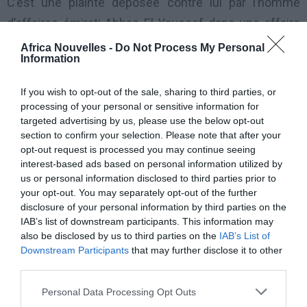
C’est une plainte déposée contre lui par l’homme
d’affaires émirati Abbas El Youssef dans une affaire
d’escroquerie portant sur une somme de 48 millions
Africa Nouvelles -
Do Not Process My Personal
Information
de dollars soit environ 25 milliards CFA.
If you wish to opt-out of the sale, sharing to third parties, or
L’ancien Pdg d’Elf est inculpé dans cette affaire à
processing of your personal or sensitive information for
Lomé avec un autre homme d’affaires togolais Bertin
targeted advertising by us, please use the below opt-out
section to confirm your selection. Please note that after your
Sow Agba, et l’ancien ministre togolais de
opt-out request is processed you may continue seeing
l’Administration territoriale Pascal Bodjona pour
interest-based ads based on personal information utilized by
us or personal information disclosed to third parties prior to
complicité d’escroquerie. Ses deux complices restent
your opt-out. You may separately opt-out of the further
encore en détention.
disclosure of your personal information by third parties on the
IAB’s list of downstream participants. This information may
also be disclosed by us to third parties on the
IAB’s List of
Après sa libération, Loïk Le Floch-Prigent qui souffre
Downstream Participants
that may further disclose it to other
d’un cancer de la peau doit rester à la disposition de la
third parties.
justice togolaise. L’ancien PDG a aussitôt pris l’avion
Personal Data Processing Opt Outs
pour rejoindre Paris.