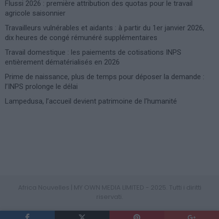
Flussi 2026 : première attribution des quotas pour le travail
agricole saisonnier
Travailleurs vulnérables et aidants : à partir du 1er janvier 2026,
dix heures de congé rémunéré supplémentaires
Travail domestique : les paiements de cotisations INPS
entièrement dématérialisés en 2026
Prime de naissance, plus de temps pour déposer la demande :
l’INPS prolonge le délai
Lampedusa, l’accueil devient patrimoine de l’humanité
Photoshoot Paris
Africa Nouvelles | MY OWN MEDIA LIMITED - 2025. Tutti i diritti
riservati.
PRIVACY POLICY