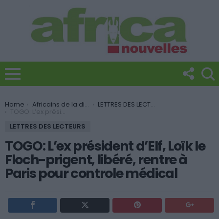
You are here:
Home
Africains de la diaspora
LETTRES DES LECTEURS
TOGO: L’ex président d’Elf, Loïk le Floch-prigent, libéré, rentre à Paris pour controle médical
LETTRES DES LECTEURS
TOGO: L’ex président d’Elf, Loïk le
Floch-prigent, libéré, rentre à
Paris pour controle médical