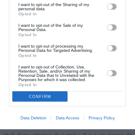
I want to opt-out of the Sharing of my
personal data.
Dès la fin de sa première semaine de détention, les
Opted In
avocats de l’ancien PDG d’Elf demandent sa remise
I want to opt-out of the Sale of my
Personal Data.
en liberté pour raisons de santé. Demande rejetée par
Opted In
le juge d’instruction du quatrième cabinet de Lomé.
I want to opt-out of processing my
Les avocats reviennent à la charge.
Personal Data for Targeted Advertising.
Opted In
Ils soumettent des photos de leur client à un
I want to opt-out of Collection, Use,
Retention, Sale, and/or Sharing of my
dermatologue de renom, qui envoie aux autorités
Personal Data that Is Unrelated with the
Purposes for which it was collected.
togolaises et au ministère français des Affaires
Opted In
étrangères une attestation on ne peut plus clair : Loïk
CONFIRM
Le Floch-Prigent se trouve dans une situation
d’urgence médicale.
Data Deletion
Data Access
Privacy Policy
Le diagnostic est confirmé sur place par le médecin