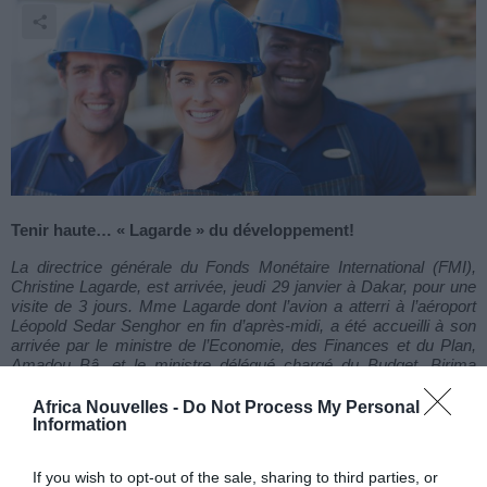
Tenir haute… « Lagarde » du développement!
La directrice générale du Fonds Monétaire International (FMI),
Christine Lagarde, est arrivée, jeudi 29 janvier à Dakar, pour une
visite de 3 jours.
Mme Lagarde dont l’avion a atterri à l’aéroport
Léopold Sedar Senghor en fin d’après-midi, a été accueilli à son
arrivée par le ministre de l’Economie, des Finances et du Plan,
Amadou Bâ, et le ministre délégué chargé du Budget, Birima
Mangara.
Africa Nouvelles -
Do Not Process My Personal
Information
Au cours de son séjour au
Sénégal, la directrice du
FMI va s’intéresser «
au
If you wish to opt-out of the sale, sharing to third parties, or
programme ambitieux
» mis