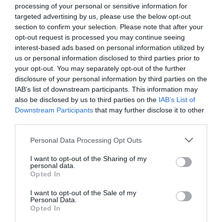
processing of your personal or sensitive information for
en place par les autorités
targeted advertising by us, please use the below opt-out
sénégalaises pour
«
accélérer la croissance
section to confirm your selection. Please note that after your
économique et jeter les
opt-out request is processed you may continue seeing
bases d’une diversification économique
« .
interest-based ads based on personal information utilized by
us or personal information disclosed to third parties prior to
Mme Lagarde, qui était à Kigali (Rwanda) depuis lundi, séjourne
your opt-out. You may separately opt-out of the further
au Sénégal dans le cadre d’une tournée en Afrique
disclosure of your personal information by third parties on the
subsaharienne. Dans la capitale rwandaise, elle a eu des
entretiens avec le président Paul Kagame et d’autres « hauts
IAB’s list of downstream participants. This information may
responsables » du pays.
also be disclosed by us to third parties on the
IAB’s List of
Downstream Participants
that may further disclose it to other
A Dakar, Christine Lagarde a été reçue par le président
third parties.
sénégalais Macky Sall. Elle a rencontré aussi des chefs
d’entreprise, des parlementaires, des femmes leaders et des
Personal Data Processing Opt Outs
représentants des entreprises et de la société civile. Mme
Lagarde a prononcé une allocution devant l’Assemblée nationale
du Sénégal. Elle s’est entretenue avec des « hauts
I want to opt-out of the Sharing of my
personal data.
responsables » de la Banque centrale des Etats de l’Afrique de
Opted In
l’Ouest (BCEAO).
I want to opt-out of the Sale of my
«
Cette visite représente l’occasion de renforcer le partenariat du
Personal Data.
FMI avec le Rwanda et le Sénégal, deux pays qui ont su bâtir des
Opted In
économies fortes, stables et solidaires, au sein de la deuxième
région la plus dynamique du monde
« , a déclaré Christine