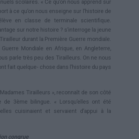
anuels scolaires. « Ce qu’on nous apprend sur
apport à ce qu’on nous enseigne sur l’histoire de
 élève en classe de terminale scientifique.
age sur notre histoire ? s’interroge la jeune
Tirailleur durant la Première Guerre mondiale.
Guerre Mondiale en Afrique, en Angleterre,
nous parle très peu des Tirailleurs. On ne nous
ont fait quelque- chose dans l’histoire du pays
 Madames Tirailleurs », reconnaît de son côté
de 3ème bilingue. « Lorsqu’elles ont été
 elles cuisinaient et servaient d’appui à la
ion congrue