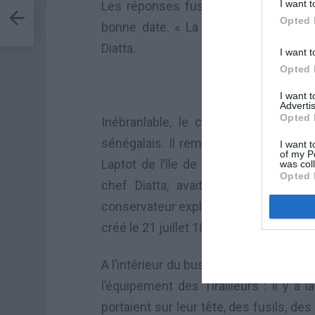
I want t
Les réponses fusent de toutes parts
st à
Opted 
bonne date. « La Première Guerre mon
Diatta.
I want t
Opted 
Le co
I want 
Advertis
Opted 
Inébranlable, le conservateur plonge
sénégalais. Il remonte jusqu’en octob
I want t
of my P
Laptot de l’île de Gorée*. « Cette mil
was col
Opted 
chef Diatta, avait pour but de dé
conservateur explique aux élèves que l
créé le 21 juillet 1857 et rattaché à l’E
A l’intérieur du bus, le conservateur il
l’équipement des Tirailleurs : il y a 
portaient sur leur tête, des fusils, d