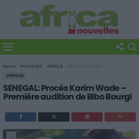
You are here:
Home
NOUVELLES
AFRIQUE
SENEGAL: Procés Karim Wade – Première audition de Bibo Bourgi
AFRIQUE
SENEGAL: Procés Karim Wade –
Première audition de Bibo Bourgi