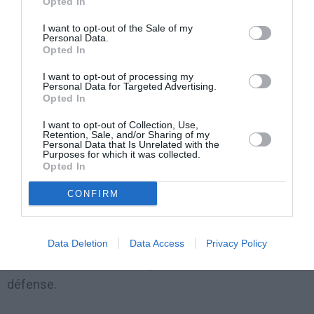
Opted In
Daport et Afriport, BMCE capital (banque) et ABS.
I want to opt-out of the Sale of my
Personal Data.
Le prévenu, répondant aux questions du président de
Opted In
la CREI, des procureurs spéciaux et des avocats de la
I want to opt-out of processing my
partie civile, a réitéré ses réponses, niant en outre
Personal Data for Targeted Advertising.
Opted In
détenir des participations dans des sociétés comme
ABS et DPW.
I want to opt-out of Collection, Use,
Retention, Sale, and/or Sharing of my
Personal Data that Is Unrelated with the
Purposes for which it was collected.
Concernant son frère Karim Abdou Khalil Bourgi, en
Opted In
fuite, il a dit qu’il se trouvait depuis décembre 2013 au
CONFIRM
Liban au chevet de son père « âgé et malade ».
L’interrogatoire d’Ibrahim Khalil Bourgi va se poursuivr,
Data Deletion
Data Access
Privacy Policy
lundi 2 février, avec les questions des avocats de la
défense.