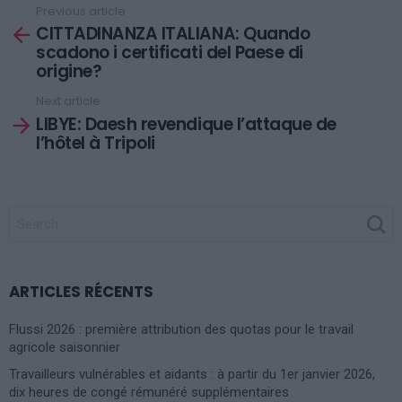
Previous article
See
CITTADINANZA ITALIANA: Quando
more
scadono i certificati del Paese di
origine?
Next article
LIBYE: Daesh revendique l’attaque de
l’hôtel à Tripoli
SEARCH
FOR:
ARTICLES RÉCENTS
Flussi 2026 : première attribution des quotas pour le travail
agricole saisonnier
Travailleurs vulnérables et aidants : à partir du 1er janvier 2026,
dix heures de congé rémunéré supplémentaires