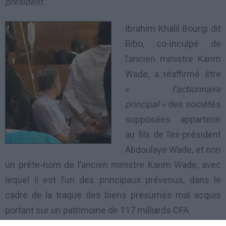
président.
Ibrahim Khalil Bourgi dit
Bibo, co-inculpé de
l’ancien ministre Karim
Wade, a réaffirmé être
«
l’actionnaire
principal
» des sociétés
supposées appartenir
au fils de l’ex-président
Abdoulaye Wade, et non
un prête-nom de l’ancien ministre Karim Wade, avec
lequel il est l’un des principaux prévenus, dans le
cadre de la traque des biens présumés mal acquis
portant sur un patrimoine de 117 milliards CFA.