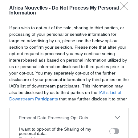
Les questions de la CREI avaient porté sur la
Africa Nouvelles -
Do Not Process My Personal
Information
constitution du capital et la gestion de sociétés telles
qu’Aviation Handling Services (AHS), Harstand et
If you wish to opt-out of the sale, sharing to third parties, or
Dahilia, spécialisées dans l’immobilier.
processing of your personal or sensitive information for
targeted advertising by us, please use the below opt-out
section to confirm your selection. Please note that after your
Il avait également été interrogé sur l’actionnariat de
opt-out request is processed you may continue seeing
Daport et Afriport, spécialisées dans les services
interest-based ads based on personal information utilized by
us or personal information disclosed to third parties prior to
aéroportuaires, mais aussi sur Airport Bus Services
your opt-out. You may separately opt-out of the further
(ABS), une société versée dans le patrimoine
disclosure of your personal information by third parties on the
IAB’s list of downstream participants. This information may
d’Alioune Samba Diassé, un des co-inculpés du
also be disclosed by us to third parties on the
IAB’s List of
ministre et fils de l’ancien président Abdoulaye Wade.
Downstream Participants
that may further disclose it to other
third parties.
Les mêmes questions sont revenues, lors de la
Personal Data Processing Opt Outs
séance, concernant (AHS) et Harstand et Dahilia,
I want to opt-out of the Sharing of my
spécialisées dans l’immobilier, très peu ont concerné
personal data.