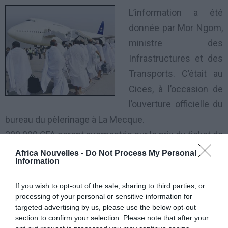
L’information a été
donnée par Mor Ngom,
ministre des
Infrastructures et des
Transports. C’était au
Cices, à l’occasion de
l’ouverture officielle du
bureau du pèlerinage à La Mecque.
200.000 CFA seront augmentés sur le prix du ticket de
voyage par la compagnie Sénégal Airlines des
Africa Nouvelles -
Do Not Process My Personal
Information
pèlerins qui veulent voyager en classe affaires sur les
lieux saints de l’Islam.
If you wish to opt-out of the sale, sharing to third parties, or
processing of your personal or sensitive information for
Pour cette année, «
Sénégal Airlines a prévu quelque
targeted advertising by us, please use the below opt-out
section to confirm your selection. Please note that after your
chose d’exceptionnelle, c’est-à-dire une classe