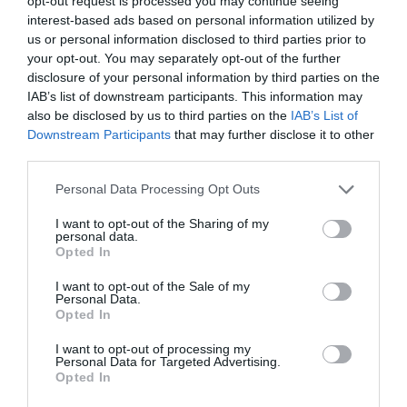
opt-out request is processed you may continue seeing
affaires. Si on devait la calculer, cette classe pourrait
interest-based ads based on personal information utilized by
us or personal information disclosed to third parties prior to
faire trois à quatre fois le billet, mais la Compagnie
your opt-out. You may separately opt-out of the further
demande exceptionnellement 200.000 CFA
», a dit Mor
disclosure of your personal information by third parties on the
IAB’s list of downstream participants. This information may
Ngom, expliquant que ces 200.000 CFA vont
also be disclosed by us to third parties on the
IAB’s List of
permettre de mettre à la disposition des passagers
Downstream Participants
that may further disclose it to other
qui l’acceptent «
une meilleure qualité en termes de
third parties.
service et de traitement. Non seulement toutes les
Personal Data Processing Opt Outs
dispositions sont prises, mais aussi nous avons donné
I want to opt-out of the Sharing of my
un certain nombre de directives à la compagnie pour
personal data.
Opted In
que rien ne soit négligé pour en arriver à zéro faute.
I want to opt-out of the Sale of my
Ce qui est tout a fait difficile
».
Personal Data.
Opted In
Par ailleurs, le commissaire général au pèlerinage, El
I want to opt-out of processing my
Personal Data for Targeted Advertising.
Hadji Mansour Diop a déclaré que «
7.200 futurs
Opted In
pèlerins ont été enregistrés par la mission officielle du