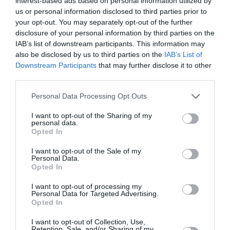
interest-based ads based on personal information utilized by
us or personal information disclosed to third parties prior to
Le produit sera disponible dans les Centres de Santé
your opt-out. You may separately opt-out of the further
et de Promotion Sociale (CSPS) et les agents
disclosure of your personal information by third parties on the
IAB’s list of downstream participants. This information may
itinérants de santé (AIS) seront habilités à
also be disclosed by us to third parties on the
IAB’s List of
l’administrer au niveau communautaire.
Downstream Participants
that may further disclose it to other
third parties.
Contrairement au depo provera qui est en intra
Personal Data Processing Opt Outs
musculaire Sayana presse s’administre en goute
I want to opt-out of the Sharing of my
sous cutanée, dans la cuisse, le bras ou le ventre.
personal data.
Opted In
«
Nous espérons que Sayana press aura une valeur
I want to opt-out of the Sale of my
ajoutée et augmentera l’accès et l’utilisation de la
Personal Data.
Opted In
contraception dans ces pays. Nous avons beaucoup
d’espoir dans ce produit à cause de sa facilité
I want to opt-out of processing my
Personal Data for Targeted Advertising.
d’utilisation. C’est l’innovation technologique en
Opted In
matière de contraception
», a déclaré Mme Siri Wood.
I want to opt-out of Collection, Use,
Retention, Sale, and/or Sharing of my