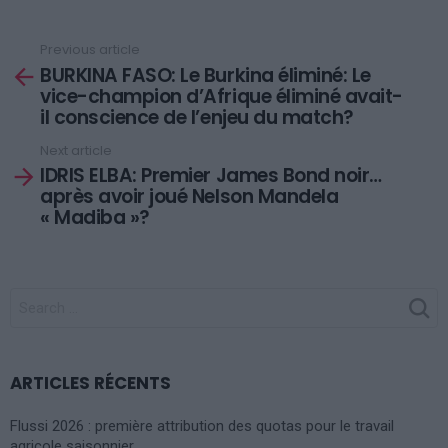
Previous article
See
BURKINA FASO: Le Burkina éliminé: Le
more
vice-champion d’Afrique éliminé avait-
il conscience de l’enjeu du match?
Next article
IDRIS ELBA: Premier James Bond noir…
après avoir joué Nelson Mandela
« Madiba »?
SEARCH
FOR:
ARTICLES RÉCENTS
Flussi 2026 : première attribution des quotas pour le travail
agricole saisonnier