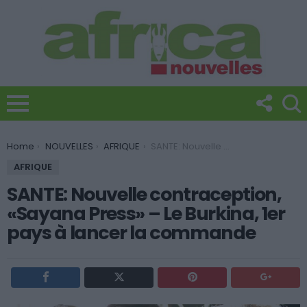
You are here:
Home
NOUVELLES
AFRIQUE
SANTE: Nouvelle contraception, «Sayana Press» – Le Burkina, 1er pays à lancer la commande
AFRIQUE
SANTE: Nouvelle contraception,
«Sayana Press» – Le Burkina, 1er
pays à lancer la commande