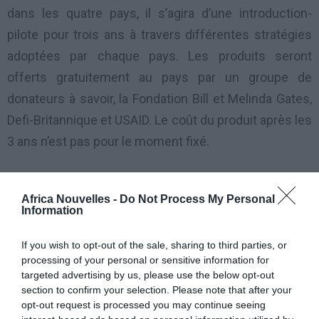
dans les quatre pays, il s’agira d’une introduction-
pilote pour trois ans à travers différentes stratégies
adoptées par chaque pays. Les produits seront
offerts gratuitement au pays par un groupe de
donateurs à savoir, la Fondation Bill et Melinda Gates,
Defi-Britannique et USAID. Le coût du produit après les
3 ans n’est pas pour le moment fixé.
L’innovation majeur de ce produit est surtout de
Africa Nouvelles -
Do Not Process My Personal
pallier au fait qu’auparavant, il n’y avait pas de
Information
méthodes injectable au niveau communautaires.
Avec Sayana presse les femmes pourraient avoir une
If you wish to opt-out of the sale, sharing to third parties, or
processing of your personal or sensitive information for
contraception injectable à domicile. Au Burkina, 24
targeted advertising by us, please use the below opt-out
districts dans 3 régions sont retenus pour la phase
section to confirm your selection. Please note that after your
opt-out request is processed you may continue seeing
pilote.