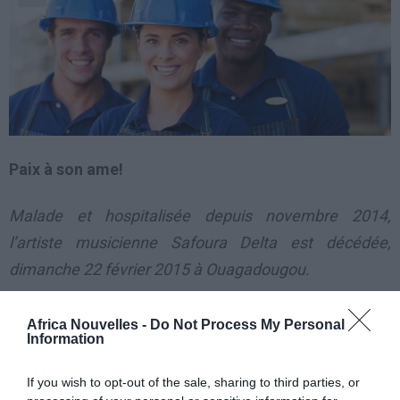
Paix à son ame!
Malade et hospitalisée depuis novembre 2014,
l’artiste musicienne Safoura Delta est décédée,
dimanche 22 février 2015 à Ouagadougou.
Malade et hospitalisée
Africa Nouvelles -
Do Not Process My Personal
Information
depuis novembre
2014, l’artiste
If you wish to opt-out of the sale, sharing to third parties, or
musicienne Safoura