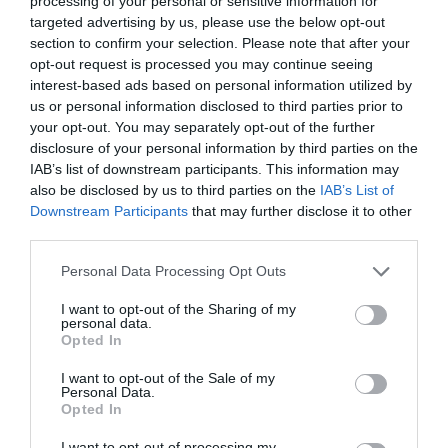
processing of your personal or sensitive information for
targeted advertising by us, please use the below opt-out
Delta est décédée,
section to confirm your selection. Please note that after your
dimanche 22 février
opt-out request is processed you may continue seeing
2015 à Ouagadougou.
Hospitalisée une première fois
interest-based ads based on personal information utilized by
us or personal information disclosed to third parties prior to
à l’hôpital Yalagado Ouédraogo, Safoura Delta avait été
your opt-out. You may separately opt-out of the further
libérée de l’hôpital et était en rééducation à la maison,
disclosure of your personal information by third parties on the
IAB’s list of downstream participants. This information may
avant d’y retourner, suite à une dégradation de son
also be disclosed by us to third parties on the
IAB’s List of
état de santé. Dimanche 22 février, vers midi, elle est
Downstream Participants
that may further disclose it to other
third parties.
décédée. Celle que le monde de la musique pleure
est la sœur cadette d’Idak Bassavé, artiste
Personal Data Processing Opt Outs
musicienne bien connue au Burkina Faso.
I want to opt-out of the Sharing of my
personal data.
Opted In
Issue d’une famille de musiciens célèbres au milieu
des années 80, Safoura Delta à commencé très tôt sa
I want to opt-out of the Sale of my
Personal Data.
dans carrière au sein l’orchestre familial, aux côtés de
Opted In
son père et de sa mère, aujourd’hui disparus. Son
I want to opt-out of processing my