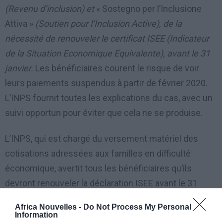
(Revenu d’inclusion) et
« Sostegno per l’Inclusione
Attiva »
(Soutien pour l’Inclusion Active), de la
nécessité de renouveler le certificat ISEE (Indicateur
de la Situation Economique Equivalente), avant le 31
janvier.
Les bénéficiaires courent le risque de voir
leurs paiements suspendus à partir de février 2020.
L’INPS fournit toutes les explications du cas, avec un
suivi opportun pour éviter que cela ne se produise.
L’INPS, qui est chargé du versement matériel des
cotisations adressées aux familles en difficulté
économique, avertit tous les bénéficiaires qu’ils
devront renouveler la déclaration ISEE avant le 31
janvier de cette année, sous peine de suspension des
Africa Nouvelles -
Do Not Process My Personal
prestations. Ils ne seront donc pas annulés, mais
Information