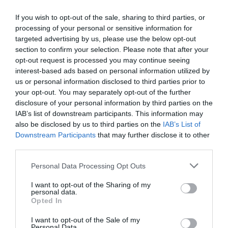
seulement mis en attente jusqu’à la présentation du
If you wish to opt-out of the sale, sharing to third parties, or
certificat économique équivalent aux bureaux
processing of your personal or sensitive information for
territoriaux compétents. Il n’y aura cependant aucun
targeted advertising by us, please use the below opt-out
section to confirm your selection. Please note that after your
problème pour le paiement de janvier 2020, qui sera
opt-out request is processed you may continue seeing
garanti même si la déclaration n’est pas renouvelée.
interest-based ads based on personal information utilized by
us or personal information disclosed to third parties prior to
your opt-out. You may separately opt-out of the further
Pour demander l’ISEE 2020, il faudra se rendre dans
disclosure of your personal information by third parties on the
une CAF agréée avec le compte de résultat 2018 (il
IAB’s list of downstream participants. This information may
suffit d’apporter la Certification Unique 2019), les
also be disclosed by us to third parties on the
IAB’s List of
Downstream Participants
that may further disclose it to other
soldes moyens des comptes courants ou des
third parties.
comptes bancaires et postaux au 31 décembre 2018,
Personal Data Processing Opt Outs
le relevé cadastral des propriétés possédées, les
plaques d’immatriculation des véhicules. Grâce à ces
I want to opt-out of the Sharing of my
personal data.
informations, les Centres d’Assistance Fiscale
Opted In
pourront effectuer la DSU (Déclaration Unique de
I want to opt-out of the Sale of my
Personal Data.