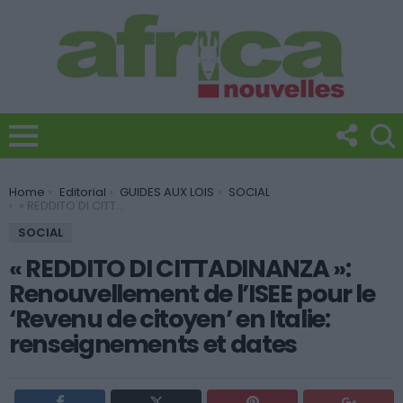
You are here:
Home
Editorial
GUIDES AUX LOIS
SOCIAL
« REDDITO DI CITTADINANZA »: Renouvellement de l’ISEE pour le ‘Revenu de citoyen’ en Italie: renseignements et dates
SOCIAL
« REDDITO DI CITTADINANZA »:
Renouvellement de l’ISEE pour le
‘Revenu de citoyen’ en Italie:
renseignements et dates