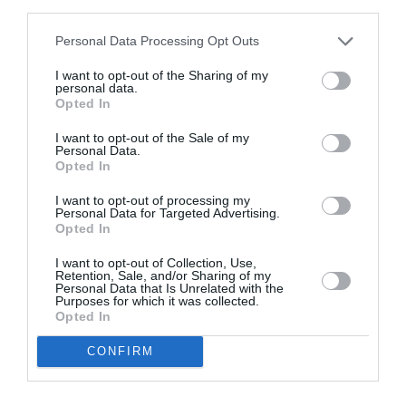
third parties.
sortie du clergé contre la volonté du clan Kabila de
Personal Data Processing Opt Outs
vouloir, coûte que coûte, vaille que vaille, procéder à la
I want to opt-out of the Sharing of my
révision de certains articles de la constitution. Soit dit
personal data.
Opted In
en passant, cette volonté est d’autant plus critiquable
que lesdits articles sont verrouillés. Cette révision est
I want to opt-out of the Sale of my
Personal Data.
si inopportune qu’après différentes rencontres à
Opted In
Rome avec le pape François, la conférence
I want to opt-out of processing my
Personal Data for Targeted Advertising.
épiscopale de RDC a publié, dimanche dernier, une
Opted In
lettre dans laquelle elle réaffirme son opposition à
I want to opt-out of Collection, Use,
toute modification de la Constitution de la RDC pour
Retention, Sale, and/or Sharing of my
Personal Data that Is Unrelated with the
une nouvelle candidature de Joseph Kabila en 2016.
Purposes for which it was collected.
Opted In
Mieux, suite à la dégradation de la situation,
CONFIRM
Monseigneur Laurent Monsengwo, grande figure de
l’église catholique en Afrique, a donné de la voix en