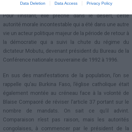
Data Deletion
Data Access
Privacy Policy
appelant le pouvoir à ne pas tirer sur la population.
Pour l’instant, elle prêche dans le désert, cette
autorité morale incontestable qui a été dans une autre
vie un acteur politique majeur de la période de retour à
la démocratie qui a suivi la chute du régime du
dictateur Mobutu, devenant président du Bureau de la
Conférence nationale souveraine de 1992 à 1996.
En sus des manifestations de la population, l’on se
rappelle qu’au Burkina Faso, l’église catholique était
également montée au créneau face à la volonté de
Blaise Compaoré de réviser l’article 37 portant sur le
nombre de mandats. On sait ce qu’il advint.
Comparaison n’est pas raison, mais les autorités
congolaises, à commencer par le président de la