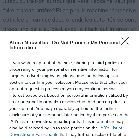
Jusqu’où ira-t-on surtout que Petit Kabila ne veut pas
faire marche-arrière? Et en pire, la machine répressive
est allée si loin que depuis lundi, les autorités se sont
tirées une balle au pied, avec le black-out Internet et
les SMS. L’on a appris que la connexion a été rétablie.
Africa Nouvelles -
Do Not Process My Personal
Empêcher de communiquer, n’est-ce pas mettre tout
Information
un pan de la vie économique, notamment les
If you wish to opt-out of the sale, sharing to third parties, or
Douanes, en berne? Du reste, il s’agit là d’une solution
processing of your personal or sensitive information for
cosmétique d’autant que les internautes peuvent bien
targeted advertising by us, please use the below opt-out
section to confirm your selection. Please note that after your
se tourner (ils l’ont fait d’ailleurs) vers des sites
opt-out request is processed you may continue seeing
internationaux sur lesquels la censure n’a pas prise.
interest-based ads based on personal information utilized by
us or personal information disclosed to third parties prior to
Après la chienlit qui a été installée, il ne manquait plus
your opt-out. You may separately opt-out of the further
que pareilles décisions inconséquentes de la part du
disclosure of your personal information by third parties on the
IAB’s list of downstream participants. This information may
gouvernement.
also be disclosed by us to third parties on the
IAB’s List of
Downstream Participants
that may further disclose it to other
Dans cette ambiance des plus moroses, il y a eu la