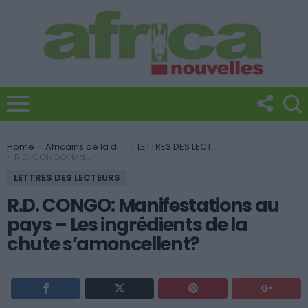
You are here:
Home
Africains de la diaspora
LETTRES DES LECTEURS
R.D. CONGO: Manifestations au pays – Les ingrédients de la chute s’amoncellent?
LETTRES DES LECTEURS
R.D. CONGO: Manifestations au
pays – Les ingrédients de la
chute s’amoncellent?