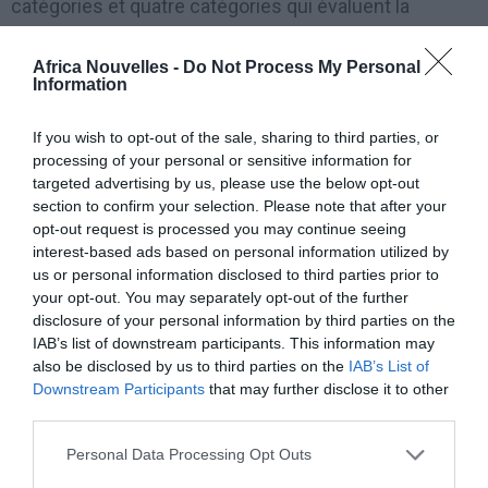
catégories et quatre catégories qui évaluent la
prestation effective de biens et services publics
Africa Nouvelles -
Do Not Process My Personal
délivrés aux citoyens africains utilise 23 sources
Information
différentes
● recouvre plus de 40.000 données brutes.
If you wish to opt-out of the sale, sharing to third parties, or
processing of your personal or sensitive information for
targeted advertising by us, please use the below opt-out
section to confirm your selection. Please note that after your
opt-out request is processed you may continue seeing
INDICE GLOBAL IBRAHIM 2011
interest-based ads based on personal information utilized by
us or personal information disclosed to third parties prior to
1■ Maurice (82)
your opt-out. You may separately opt-out of the further
2■ Cap-Vert (79)
disclosure of your personal information by third parties on the
IAB’s list of downstream participants. This information may
3■ Botswana (76)
also be disclosed by us to third parties on the
IAB’s List of
4■ Seychelles (73)
Downstream Participants
that may further disclose it to other
third parties.
5■ Afrique du Sud (71)
Personal Data Processing Opt Outs
Sécurité et Souveraineté du Droit