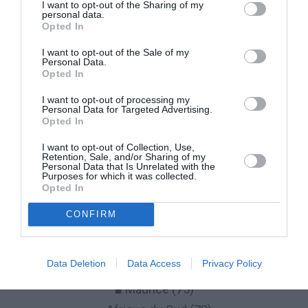
I want to opt-out of the Sharing of my
1■ Maurice (89)
personal data.
Opted In
2■ Botswana (87)
3■ Cap-Vert (87)
I want to opt-out of the Sale of my
Personal Data.
■ Namibie (78)
Opted In
■ Seychelles (78)
I want to opt-out of processing my
Personal Data for Targeted Advertising.
Opted In
Premier pays par sous-catégorie
I want to opt-out of Collection, Use,
●
Souveraineté du Droit
: Botswana (97)
Retention, Sale, and/or Sharing of my
Personal Data that Is Unrelated with the
●
Redevabilité
: Botswana (86)
Purposes for which it was collected.
Opted In
●
Sécurité Individuelle
: Maurice (80)
●
Sécurité Nationale
: Maurice (100)
CONFIRM
Participation et Droits de l’Homme
Data Deletion
Data Access
Privacy Policy
■ Cap-Vert (78)
■ Maurice (75)