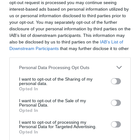
opt-out request is processed you may continue seeing
résultats est évidemment plus long, annonce pour
interest-based ads based on personal information utilized by
l’instant des résultats portant sur un peu plus de 40%
us or personal information disclosed to third parties prior to
your opt-out. You may separately opt-out of the further
des circonscriptions. Et là, c’est l’opposant Nana
disclosure of your personal information by third parties on the
Akufo Addo qui est en tête. Mais bien sûr, le
IAB’s list of downstream participants. This information may
also be disclosed by us to third parties on the
IAB’s List of
dépouillement n’est pas terminé.
Downstream Participants
that may further disclose it to other
third parties.
Du coup, pour John Dramani Mahama, pas question de
Personal Data Processing Opt Outs
crier victoire. Il l’a dit en recevant la visite de Olusegun
Obasanjo, l’ex-président nigérian qui dirige la mission
I want to opt-out of the Sharing of my
personal data.
d’observation de la CEDEAO (Communauté
Opted In
Economique des Etats de l’Afrique de l’Ouest): «
Nous
I want to opt-out of the Sale of my
Personal Data.
allons tous attendre pacifiquement le verdict de la
Opted In
commission électorale
».
I want to opt-out of processing my
Personal Data for Targeted Advertising.
Le président du NPP affirme que les deux partis et
Opted In