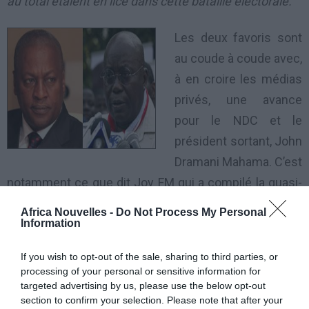
au total étaient en lice dans cette bataille électorale.
Les deux favoris sont
au coude à coude avec,
à en croire les médias
privés, une avance
pour le NDC et le
président sortant, John
Dramani Mahama. C’est
notamment ce que dit Joy FM qui a compilé la quasi-
totalité des résultats. C’est une radio très respectée
Africa Nouvelles -
Do Not Process My Personal
au Ghana qui, sur les trois derniers scrutins, a
Information
toujours fait un travail de compilation efficace.
If you wish to opt-out of the sale, sharing to third parties, or
processing of your personal or sensitive information for
Officiellement toutefois, la commission électorale,
targeted advertising by us, please use the below opt-out
dont le travail de compilation et de vérification des
section to confirm your selection. Please note that after your