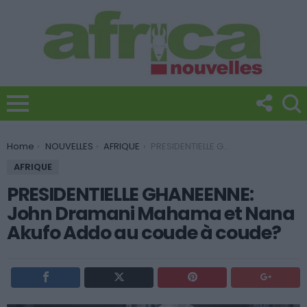
You are here:
Home
NOUVELLES
AFRIQUE
PRESIDENTIELLE GHANEENNE: John Dramani Mahama et Nana Akufo Addo au coude à coude?
AFRIQUE
PRESIDENTIELLE GHANEENNE:
John Dramani Mahama et Nana
Akufo Addo au coude à coude?