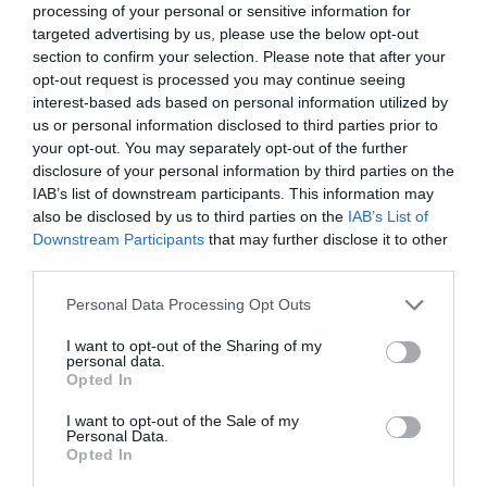
processing of your personal or sensitive information for
M. Sarkozy, sur une chaine de télévision française.
targeted advertising by us, please use the below opt-out
section to confirm your selection. Please note that after your
Dans ce document, publié par Mediapart, les
opt-out request is processed you may continue seeing
interest-based ads based on personal information utilized by
informations écrites dans un langage télégraphique,
us or personal information disclosed to third parties prior to
ont été recueillies en 2006 par Jean-Charles Brisard,
your opt-out. You may separately opt-out of the further
disclosure of your personal information by third parties on the
ancien membre de l’équipe de campagne d’Edouard
IAB’s list of downstream participants. This information may
Balladur en 1995. Selon Mediapart, ces notes
also be disclosed by us to third parties on the
IAB’s List of
accréditent l’idée que Ziad Takieddine, organisateur
Downstream Participants
that may further disclose it to other
third parties.
en 2005 des visites du ministre français de l’Intérieur
à l’époque – Nicolas Sarkozy – et de ses proches en
Personal Data Processing Opt Outs
Libye, puis en 2007 du président élu, aurait mis en
I want to opt-out of the Sharing of my
personal data.
place les «modalités de financement» de sa
Opted In
campagne présidentielle par le régime de Kadhafi, en
I want to opt-out of the Sale of my
lien avec Brice Hortefeux, alors ministre des
Personal Data.
Opted In
Collectivités locales.