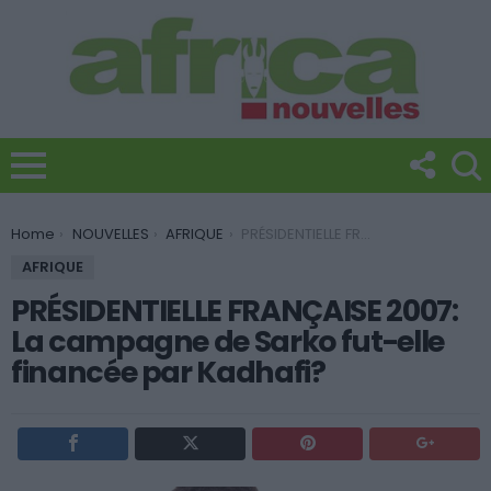
You are here:
Home
NOUVELLES
AFRIQUE
PRÉSIDENTIELLE FRANÇAISE 2007: La campagne de Sarko fut-elle financée par Kadhafi?
AFRIQUE
PRÉSIDENTIELLE FRANÇAISE 2007:
La campagne de Sarko fut-elle
financée par Kadhafi?