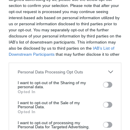
section to confirm your selection. Please note that after your
opt-out request is processed you may continue seeing
Avant de donner la parole à l’élu du jour, Simon
interest-based ads based on personal information utilized by
Compaoré, 2e vice président, a procédé à la
us or personal information disclosed to third parties prior to
présentation de la photographie officielle du candidat,
your opt-out. You may separately opt-out of the further
disclosure of your personal information by third parties on the
qui servira comme support au cours de la campagne
IAB’s list of downstream participants. This information may
électorale à venir. Pour ce dernier, «Roch» sera bel et
also be disclosed by us to third parties on the
IAB’s List of
Downstream Participants
that may further disclose it to other
bien le «
futur locataire du palais présidentiel de
third parties.
Kosyam, au soir du 11 octobre prochain
».
Personal Data Processing Opt Outs
Prenant la parole, Roch Marc Christian Kaboré a
I want to opt-out of the Sharing of my
personal data.
d’emblée indiqué que «
les élections doivent se tenir
Opted In
impérativement le 11 octobre prochain quelques
I want to opt-out of the Sale of my
soient les agendas cachés et les manœuvres de tout
Personal Data.
Opted In
genre. Le parti du soleil levant vient en rupture
I want to opt-out of processing my
complète du régime Compaoré vomi par le peuple à
Personal Data for Targeted Advertising.