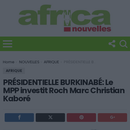
You are here:
Home
NOUVELLES
AFRIQUE
PRÉSIDENTIELLE BURKINABÉ: Le MPP investit Roch Marc Christian Kaboré
AFRIQUE
PRÉSIDENTIELLE BURKINABÉ: Le
MPP investit Roch Marc Christian
Kaboré