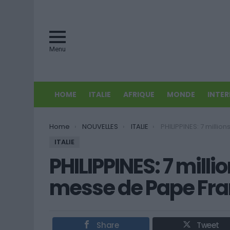
Menu
HOME
ITALIE
AFRIQUE
MONDE
INTE
You are here:
Home
NOUVELLES
ITALIE
PHILIPPINES: 7 millions de fidèles à la me
ITALIE
PHILIPPINES: 7 millio
messe de Pape Fran
Share
Tweet