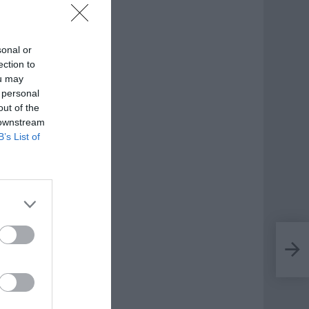
sonal or
ection to
ou may
 personal
out of the
 downstream
B’s List of