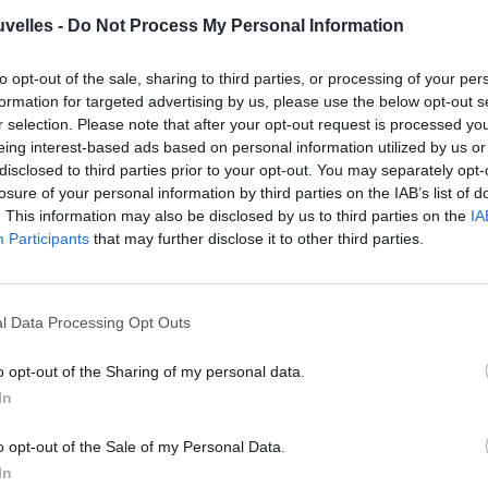
nt des richesses, des inégalités sociales et
uvelles -
Do Not Process My Personal Information
ns brandissaient des statuettes de la Vierge
to opt-out of the sale, sharing to third parties, or processing of your per
 de bras.
formation for targeted advertising by us, please use the below opt-out s
r selection. Please note that after your opt-out request is processed y
aient prononcées en anglais et en tagalog, a
eing interest-based ads based on personal information utilized by us or
sionnaires » dans toute l’Asie ». « C’est un don
disclosed to third parties prior to your opt-out. You may separately opt-
losure of your personal information by third parties on the IAB’s list of
ussi une vocation! »
. This information may also be disclosed by us to third parties on the
IA
Participants
that may further disclose it to other third parties.
 Philippins pratiquent un catholicisme
 représente que 3,2% de la population de la
l Data Processing Opt Outs
o opt-out of the Sharing of my personal data.
le lui a répondu: «
oui, s’il vous plait, envoyez-
In
partir demain avec vous, mais pas pour Rome!
onvilles, les prisons, les hôpitaux, le monde de
o opt-out of the Sale of my Personal Data.
In
s sciences, de la culture, de l’éducation et des