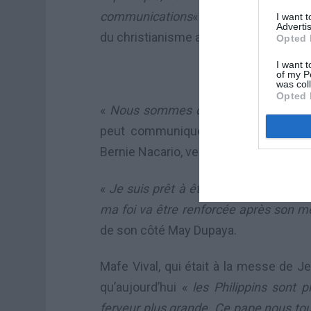
communications
« , a ajouté l’archev
I want 
Advertis
du christianisme asiatique.
Opted 
I want t
Prêt à tomb
of my P
was col
Opted 
«
Nous sommes dévoués au pape.
L
peut communiquer avec lui, c’est c
Bernie Nacario, venu avec sa femme et
«
Je suis prêt à être trempé pour Fra
ma foi va être renforcée après son m
de son côté May Dupaya.
Mafe Vival, qui était à la messe de J
qu’aujourd’hui «
les Philippins sont p
ferveur plus grande. Ce pape nous t