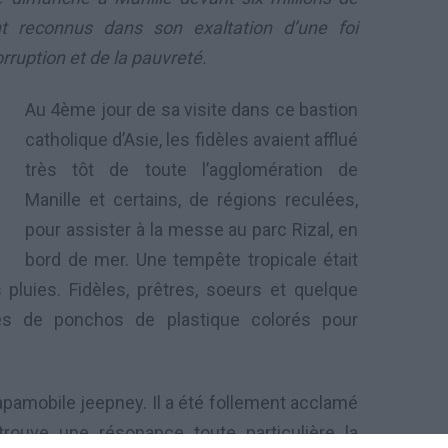
nt reconnus dans son exaltation d’une foi
orruption et de la pauvreté.
Au 4ème jour de sa visite dans ce bastion
catholique d’Asie, les fidèles avaient afflué
très tôt de toute l’agglomération de
Manille et certains, de régions reculées,
pour assister à la messe au parc Rizal, en
bord de mer. Une tempête tropicale était
 pluies. Fidèles, prêtres, soeurs et quelque
ppés de ponchos de plastique colorés pour
apamobile jeepney. Il a été follement acclamé
trouve une résonance toute particulière la