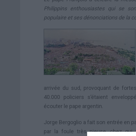
Philippins enthousiastes qui se so
populaire et ses dénonciations de la c
arrivée du sud, provoquant de fortes
40.000 policiers s’étaient envelo
écouter le pape argentin.
Jorge Bergoglio a fait son entrée en p
par la foule très pieuse, chez qui 