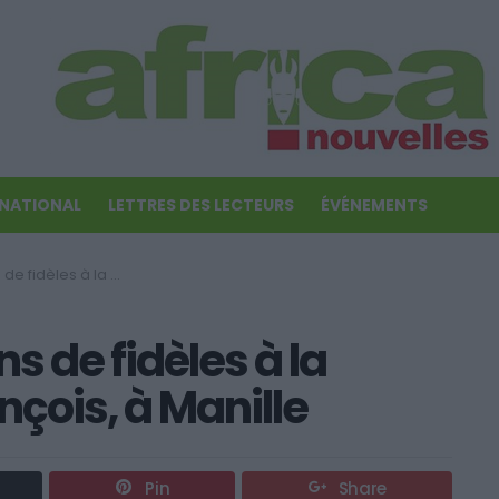
RNATIONAL
LETTRES DES LECTEURS
ÉVÉNEMENTS
sse de Pape François, à Manille
ns de fidèles à la
çois, à Manille
Pin
Share