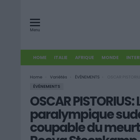
Menu
HOME
ITALIE
AFRIQUE
MONDE
INTE
You are here:
Home
Variétès
ÉVÉNEMENTS
OSCAR PISTORIUS: Le champion paralympique sudafricai
ÉVÉNEMENTS
OSCAR PISTORIUS: 
paralympique suda
coupable du meurtr