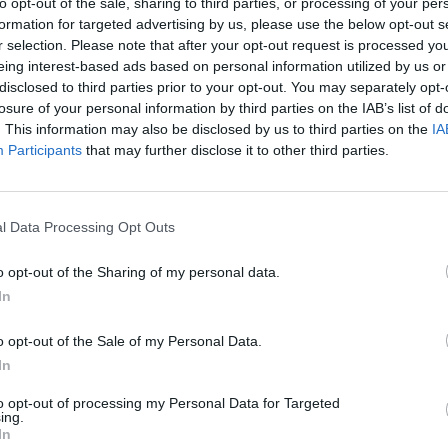
to opt-out of the sale, sharing to third parties, or processing of your per
formation for targeted advertising by us, please use the below opt-out s
r selection. Please note that after your opt-out request is processed y
eing interest-based ads based on personal information utilized by us or
ribunal de Pretoria en Afrique du Sud, Oscar
disclosed to third parties prior to your opt-out. You may separately opt-
losure of your personal information by third parties on the IAB’s list of
re de Reeva Steenkamp le 14 février dernier.
. This information may also be disclosed by us to third parties on the
IA
t que l’ex-champion paralympique ne sera pas
Participants
that may further disclose it to other third parties.
Selon la juge Thokozile Masipa, du
l Data Processing Opt Outs
tribunal de Pretoria en Afrique du Sud,
o opt-out of the Sharing of my personal data.
Oscar Pistorius n’est pas coupable du
In
meurtre de Reeva Steenkamp, le 14
o opt-out of the Sale of my Personal Data.
février dernier (Jour de Saint-Valentin
In
ndlr). Mais cela ne signifie pas pour autant
que l’ex-champion paralympique ne sera
to opt-out of processing my Personal Data for Targeted
ing.
ar Pistorius n’est pas coupable de meurtre.
In