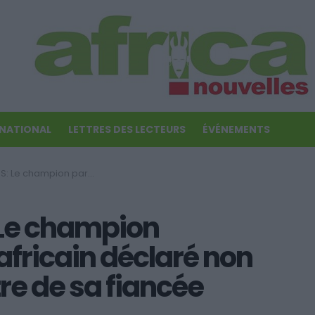
RNATIONAL
LETTRES DES LECTEURS
ÉVÉNEMENTS
n déclaré non coupable du meurtre de sa fiancée Reeva Steenkamp
Le champion
fricain déclaré non
e de sa fiancée