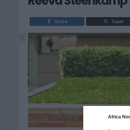
Reeva Steenkamp
Share
Tweet
Africa No