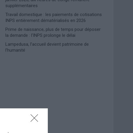
supplémentaires
Travail domestique : les paiements de cotisations
INPS entièrement dématérialisés en 2026
Prime de naissance, plus de temps pour déposer
la demande : l’INPS prolonge le délai
Lampedusa, l’accueil devient patrimoine de
l’humanité
Photoshoot Paris