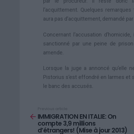
par le procureur. Il reste donc la
l’acquittement. Quelques remarques fa
aura pas d’acquittement, demandé par 
Concernant l’accusation d’homicide, i
sanctionné par une peine de priso
amende.
Lorsque la juge a annoncé qu’elle ne
Pistorius s’est effondré en larmes et 
le banc des accusés.
Previous article
See
IMMIGRATION EN ITALIE: On
more
compte 3,9 millions
d’étrangers! (Mise à jour 2013)