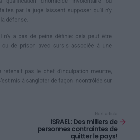
 qualification d’homicide involontaire ou
ites par la juge laissent supposer qu’il n’y
la défense.
l n’y a pas de peine définie: cela peut être
n ou de prison avec sursis associée à une
 retenait pas le chef d’inculpation meurtre,
s’est mis à sangloter de façon incontrôlée sur
Next article
ISRAEL: Des milliers de
personnes contraintes de
quitter le pays!