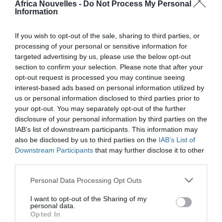
Africa Nouvelles -
Do Not Process My Personal
l’attentat terroriste perpétré contre le bureau des
Information
Nations Unies à Bagdad, dans lequel le Représentant
spécial du Secrétaire général, Sergio Vieira de Mello,
If you wish to opt-out of the sale, sharing to third parties, or
processing of your personal or sensitive information for
et 21 autres collègues et partenaires de l’Organisation
targeted advertising by us, please use the below opt-out
des Nations Unies ont été tués. C’est en partie pour
section to confirm your selection. Please note that after your
opt-out request is processed you may continue seeing
que cette tragédie ne soit jamais oubliée que la
interest-based ads based on personal information utilized by
Journée a été proclamée.
us or personal information disclosed to third parties prior to
your opt-out. You may separately opt-out of the further
disclosure of your personal information by third parties on the
«
Sergio était un ardent défenseur des valeurs et de la
IAB’s list of downstream participants. This information may
mission de l’Organisation des Nations Unies. Il a
also be disclosed by us to third parties on the
IAB’s List of
Downstream Participants
that may further disclose it to other
laissé un souvenir impérissable à tous ceux qui l’ont
third parties.
rencontré et il est venu en aide à des millions de
personnes pauvres et vulnérables au cours de la vie
Personal Data Processing Opt Outs
qu’il a consacrée au service de l’Organisation sur
I want to opt-out of the Sharing of my
personal data.
plusieurs continents. Sa disparition a été une perte
Opted In