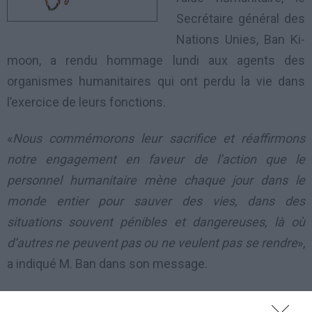
Secrétaire général des
Nations Unies, Ban Ki-
moon, a rendu hommage lundi aux agents des
organismes humanitaires qui ont perdu la vie dans
l’exercice de leurs fonctions.
«
Nous commémorons leur sacrifice et réaffirmons
notre engagement en faveur de l’action que le
personnel humanitaire mène chaque jour dans le
monde entier pour sauver des vies, dans des
situations souvent pénibles et dangereuses, là où
d’autres ne peuvent pas ou ne veulent pas se rendre
»,
a indiqué M. Ban dans son message.
Cette année marque le dixième anniversaire de