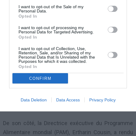
immense pour l’Organisation, mais son exemple a
I want to opt-out of the Sale of my
suscité un grand nombre de vocations parmi des
Personal Data.
Opted In
jeunes, qui se sont lancés dans l’aide humanitaire
», a
I want to opt-out of processing my
rappelé le Secrétaire général.
Personal Data for Targeted Advertising.
Opted In
À une époque où les problèmes sont mondiaux, les
I want to opt-out of Collection, Use,
Retention, Sale, and/or Sharing of my
peuples et pays se doivent, selon M. Ban, d’œuvrer de
Personal Data that Is Unrelated with the
Purposes for which it was collected.
concert à la cause commune de la paix, de la justice,
Opted In
de la dignité et du développement.
CONFIRM
«
C’est là le fondement de l’esprit humanitaire, et de
l’impératif humanitaire de l’Organisation des Nations
Data Deletion
Data Access
Privacy Policy
Unies
», a souligné le Secrétaire général.
De son côté, la Directrice exécutive du Programme
Alimentaire mondial (PAM), Ertharin Cousin, a rendu