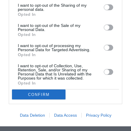
I want to opt-out of the Sharing of my
autorités locales multiplient les messages
personal data.
d’apaisement. Le commissaire pour la Santé de l’Etat
Opted In
de Ondo affirme qu’il ne s’agit pas du virus Ebola, les
I want to opt-out of the Sale of my
Personal Data.
symptômes étant différents. Les autorités précisent
Opted In
tout de même avoir pris des précautions pour
I want to opt-out of processing my
enterrer les corps des victimes.
Personal Data for Targeted Advertising.
Opted In
Sur les réseaux sociaux, des médecins lient ces
I want to opt-out of Collection, Use,
Retention, Sale, and/or Sharing of my
morts subites à la consommation d’une plante.
Personal Data that Is Unrelated with the
Purposes for which it was collected.
Opted In
«
L’hypothèse actuelle, c’est que des herbicides sont la
CONFIRM
cause
» de cette maladie,
lit-on sur le compte Twitter
d’un porte-parole de l’OMS, rapportant que les tests
effectués se sont révélés négatifs à une infection
Data Deletion
Data Access
Privacy Policy
virale ou liée à une bactérie.