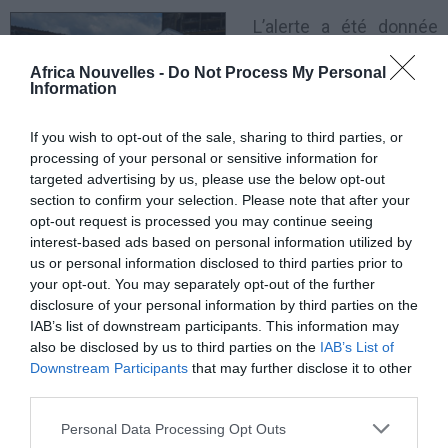
L’alerte a été donnée
par l’hôpital d’Ode-Irele,
Africa Nouvelles -
Do Not Process My Personal
où des médecins
Information
affirment avoir admis
If you wish to opt-out of the sale, sharing to third parties, or
cinq patients
processing of your personal or sensitive information for
présentant des symptômes peu communs. Ils
targeted advertising by us, please use the below opt-out
section to confirm your selection. Please note that after your
évoquent notamment une alternance de maux de
opt-out request is processed you may continue seeing
tête, de perte de connaissance et un aveuglement
interest-based ads based on personal information utilized by
us or personal information disclosed to third parties prior to
soudain. Le tout engendrerait un décès dans les 24h
your opt-out. You may separately opt-out of the further
qui suivent.
disclosure of your personal information by third parties on the
IAB’s list of downstream participants. This information may
Par précaution, dans ce contexte d’épidémie à virus
also be disclosed by us to third parties on the
IAB’s List of
Downstream Participants
that may further disclose it to other
Ebola qui touche certains pays de la sous-région
third parties.
ouest-africaine, des patients et des proches des
Personal Data Processing Opt Outs
malades ont été mis en quarantaine. Depuis, les