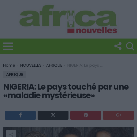
You are here:
Home
NOUVELLES
AFRIQUE
NIGERIA: Le pays touché par une «maladie mystérieuse»
AFRIQUE
NIGERIA: Le pays touché par une
«maladie mystérieuse»