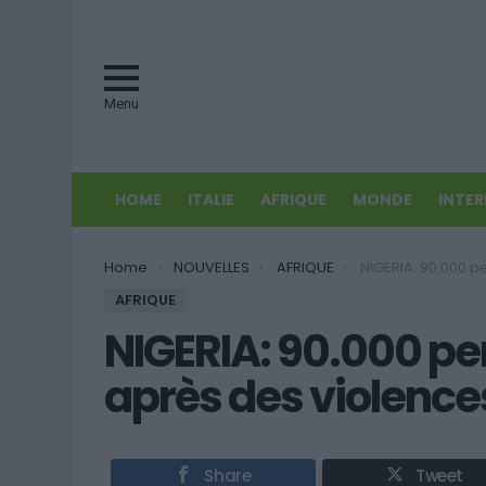
Menu
HOME
ITALIE
AFRIQUE
MONDE
INTE
You are here:
Home
NOUVELLES
AFRIQUE
NIGERIA: 90.000 personnes déplacées 
AFRIQUE
NIGERIA: 90.000 p
après des violence
Share
Tweet