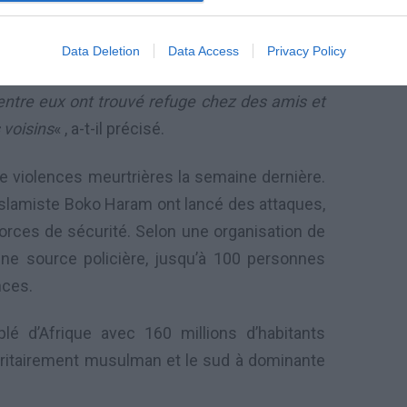
 a ajouté le responsable.
Data Deletion
Data Access
Privacy Policy
e ne pas aller dans un camp temporaire pour
’entre eux ont trouvé refuge chez des amis et
 voisins
« , a-t-il précisé.
de violences meurtrières la semaine dernière.
lamiste Boko Haram ont lancé des attaques,
forces de sécurité. Selon une organisation de
ne source policière, jusqu’à 100 personnes
nces.
lé d’Afrique avec 160 millions d’habitants
oritairement musulman et le sud à dominante