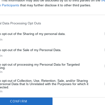
. This information may also be disclosed by us to third parties on the
IA
Participants
that may further disclose it to other third parties.
us tension.
elque 90.000 personnes se sont déplacées
l Data Processing Opt Outs
ns la ville de Damaturu, dans le nord-est du
geria, à la suite de violents affrontements
o opt-out of the Sharing of my personal data.
tre combattants islamistes et forces de
In
curité la semaine dernière.
o opt-out of the Sale of my Personal Data.
In
to opt-out of processing my Personal Data for Targeted
ing.
n 90.000 personnes déplacées après les
In
le coordinateur pour la région du nord-est de
o opt-out of Collection, Use, Retention, Sale, and/or Sharing
ersonal Data that Is Unrelated with the Purposes for which it
Farinloye.
lected.
In
40.000 viennent de la zone de Pompomari, qui
CONFIRM
placés ont perdu leurs habitations, d’autres