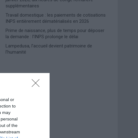
supplémentaires
Travail domestique : les paiements de cotisations
INPS entièrement dématérialisés en 2026
Prime de naissance, plus de temps pour déposer
la demande : l’INPS prolonge le délai
Lampedusa, l’accueil devient patrimoine de
l’humanité
Photoshoot Paris
sonal or
ection to
ou may
 personal
out of the
 downstream