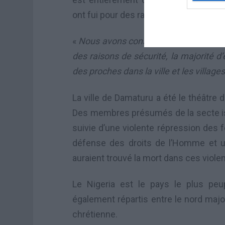
ont fui pour des raisons de sécurité »,
«
Nous avons conseillé aux déplacés d
des raisons de sécurité, la majorité d
des proches dans la ville et les villages
La ville de Damaturu a été le théâtre 
Des membres présumés de la secte is
suivie d’une violente répression des 
défense des droits de l’Homme et u
auraient trouvé la mort dans ces viole
Le Nigeria est le pays le plus peup
également répartis entre le nord maj
chrétienne.