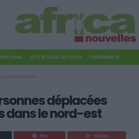
RNATIONAL
LETTRES DES LECTEURS
ÉVÉNEMENTS
après des violences dans le nord-est
ersonnes déplacées
s dans le nord-est
Pin
Share