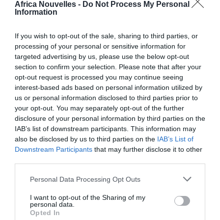
Africa Nouvelles -
Do Not Process My Personal
premier président noir
Information
du pays est décédé le
5 décembre 2013, à
If you wish to opt-out of the sale, sharing to third parties, or
processing of your personal or sensitive information for
l’âge de 95 ans. Ce vendredi, des commémorations
targeted advertising by us, please use the below opt-out
ont lieu dans tout le pays. En Afrique du Sud,
section to confirm your selection. Please note that after your
opt-out request is processed you may continue seeing
personne n’a oublié le jeudi 5 décembre 2013. Le
interest-based ads based on personal information utilized by
président Jacob Zuma est intervenu en direct à la
us or personal information disclosed to third parties prior to
télévision. Il était un peu plus de 23h quand il a
your opt-out. You may separately opt-out of the further
disclosure of your personal information by third parties on the
annoncé le décès de Nelson Mandela.
IAB’s list of downstream participants. This information may
also be disclosed by us to third parties on the
IAB’s List of
Dans les heures qui ont suivi, des foules de Sud-
Downstream Participants
that may further disclose it to other
third parties.
Africains se sont réunis devant la maison de Madiba à
Houghten, un quartier chic de Johannesburg. Réunis
Personal Data Processing Opt Outs
également devant sa première maison, à Soweto,
I want to opt-out of the Sharing of my
personal data.
bastion de la lutte anti-apartheid.
Opted In