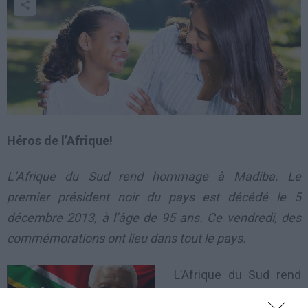
Héros de l’Afrique!
L’Afrique du Sud rend hommage à Madiba. Le
premier président noir du pays est décédé le 5
décembre 2013, à l’âge de 95 ans. Ce vendredi, des
commémorations ont lieu dans tout le pays.
L’Afrique du Sud rend
hommage à Madiba. Le