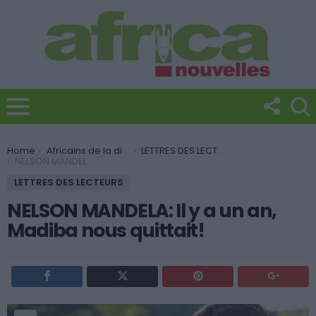
You are here:
Home
Africains de la diaspora
LETTRES DES LECTEURS
NELSON MANDELA: Il y a un an, Madiba nous quittait!
LETTRES DES LECTEURS
NELSON MANDELA: Il y a un an,
Madiba nous quittait!