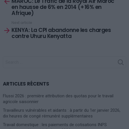
MAROC: Le Trafic de la Royal Air Maroc
more
en hausse de 6% en 2014 (+16% en
Afrique)
Next article
KENYA: La CPI abandonne les charges
contre Uhuru Kenyatta
SEARCH
FOR:
ARTICLES RÉCENTS
Flussi 2026 : première attribution des quotas pour le travail
agricole saisonnier
Travailleurs vulnérables et aidants : à partir du 1er janvier 2026,
dix heures de congé rémunéré supplémentaires
Travail domestique : les paiements de cotisations INPS