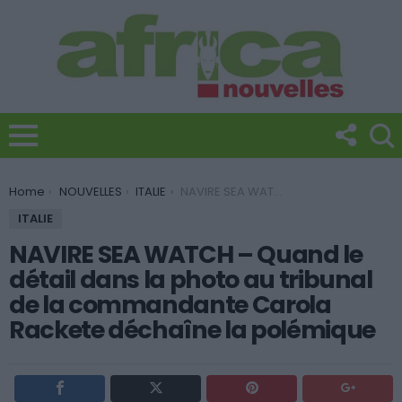
You are here:
Home
NOUVELLES
ITALIE
NAVIRE SEA WATCH – Quand le détail dans la photo au tribunal de la commandante Carola Rackete déchaîne la polémique
ITALIE
NAVIRE SEA WATCH – Quand le
détail dans la photo au tribunal
de la commandante Carola
Rackete déchaîne la polémique