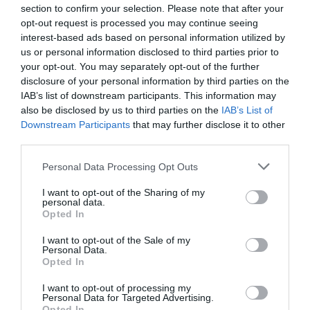
section to confirm your selection. Please note that after your
opt-out request is processed you may continue seeing
interest-based ads based on personal information utilized by
L’allemande de 31 ans s’est retrouvée dans le
us or personal information disclosed to third parties prior to
your opt-out. You may separately opt-out of the further
collimateur de la controverse sociale parce qu’elle
disclosure of your personal information by third parties on the
aurait comparu devant le tribunal sans soutien-
IAB’s list of downstream participants. This information may
also be disclosed by us to third parties on the
IAB’s List of
gorge. Les photos la montrent en jersey noir serré, ce
Downstream Participants
that may further disclose it to other
qui suggère qu’elle ne portait pas de soutien-gorge.
third parties.
Un détail qui n’a pas échappé à la haine, qui en a profité
Personal Data Processing Opt Outs
pour la couvrir d’insultes sexistes.
I want to opt-out of the Sharing of my
personal data.
Carola Rackete s’était rendue au tribunal d’Agrigento,
Opted In
jeudi dernier, où elle fut entendue par le procureur
I want to opt-out of the Sale of my
Personal Data.
adjoint Salvatore Vella. Avec elle, il y avait les avocats
Opted In
Leonardo Marino et Alessandro Gamberini.
I want to opt-out of processing my
Personal Data for Targeted Advertising.
Opted In