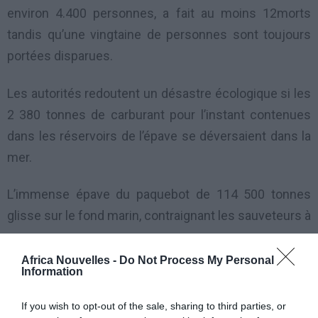
environ 4.400 personnes, a fait au moins 12morts
tandis qu’une vingtaine de personnes sont toujours
portées disparues.
Les autorités redoutent un désastre écologique si les
2 380 tonnes de carburant pour l’instant contenues
dans les réservoirs de l’épave se déversaient dans la
mer.
L’immense épave du paquebot de 114 500 tonnes
glisse sur le fond marin, contraignant les sauveteurs à
Africa Nouvelles -
Do Not Process My Personal
Information
If you wish to opt-out of the sale, sharing to third parties, or