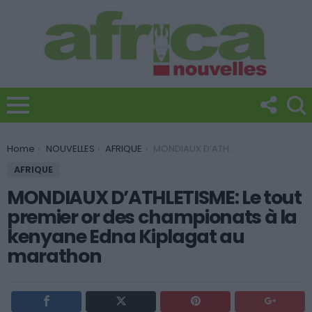
You are here:
Home
NOUVELLES
AFRIQUE
MONDIAUX D’ATHLETISME: Le tout premier or des championats à la kenyane Edna Kiplagat au marathon
AFRIQUE
MONDIAUX D’ATHLETISME: Le tout
premier or des championats à la
kenyane Edna Kiplagat au
marathon