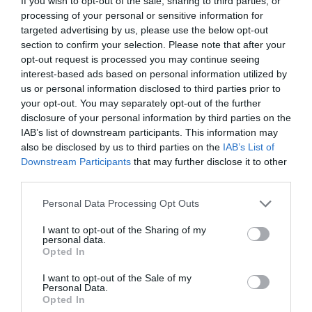
If you wish to opt-out of the sale, sharing to third parties, or
devenue la première
processing of your personal or sensitive information for
targeted advertising by us, please use the below opt-out
femme à conserver
section to confirm your selection. Please note that after your
son titre de
opt-out request is processed you may continue seeing
interest-based ads based on personal information utilized by
championne du monde
us or personal information disclosed to third parties prior to
du
marathon
, samedi 10 aout à Moscou. La Kényane
your opt-out. You may separately opt-out of the further
disclosure of your personal information by third parties on the
s’est imposée en 2h25’44 », devant Valeria Straneo
IAB’s list of downstream participants. This information may
(2h25’58 »). L’Italienne a réalisé une superbe course,
also be disclosed by us to third parties on the
IAB’s List of
prenant la tête dès le départ et ne lâchant qu’au 40e
Downstream Participants
that may further disclose it to other
third parties.
kilomètre devant l’accélération de Kiplagat, restée au
contact depuis le début. Straneo, 37 ans, avait terminé
Personal Data Processing Opt Outs
8e des JO de Londres. A Moscou, cette maman de
I want to opt-out of the Sharing of my
personal data.
deux enfants se hisse sur son premier podium
Opted In
majeur.
I want to opt-out of the Sale of my
Personal Data.
Opted In
La Japonaise Kayoko Fukushi a pris la troisième place