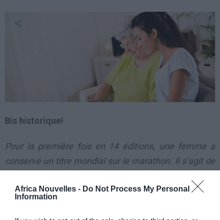
Bis historique!
Pour la première fois en 14 éditions, une femme a
conservé un titre mondial sur le marathon. Il s’agit de
la Kényane Edna Kiplagat, vainqueur à Daegu en 2011
Africa Nouvelles -
Do Not Process My Personal
et à Moscou, samedi 10 aout, en 2h25’44.
Information
Edna Kiplagat est