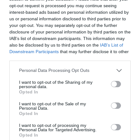
opt-out request is processed you may continue seeing
serait un tatou. Un
interest-based ads based on personal information utilized by
animal en voie de
us or personal information disclosed to third parties prior to
your opt-out. You may separately opt-out of the further
disparition au Brésil qui
disclosure of your personal information by third parties on the
a été préféré à un jaguar, un caïman ou un perroquet
IAB’s list of downstream participants. This information may
par les supporteurs auriverdes. Ce tatou a désormais
also be disclosed by us to third parties on the
IAB’s List of
Downstream Participants
that may further disclose it to other
un nom : Fuleco.
third parties.
Ce nom a été choisi par les 1,7 millions d’internautes
Personal Data Processing Opt Outs
ayant participé à la consultation. A 48%, Fuleco
I want to opt-out of the Sharing of my
personal data.
devance Zuzeco (31%) et Amijubi (21%). Le nom
Opted In
Fuleco vient de la fusion des mots brésiliens futebol
I want to opt-out of the Sale of my
et ecologia ; il symbolise la volonté de la FIFA d’allier
Personal Data.
Opted In
ces deux concepts et d’encourager les populations à
I want to opt-out of processing my
se comporter de manière responsable vis-à-vis de
Personal Data for Targeted Advertising.
Opted In
notre planète. Une cause noble, donc.