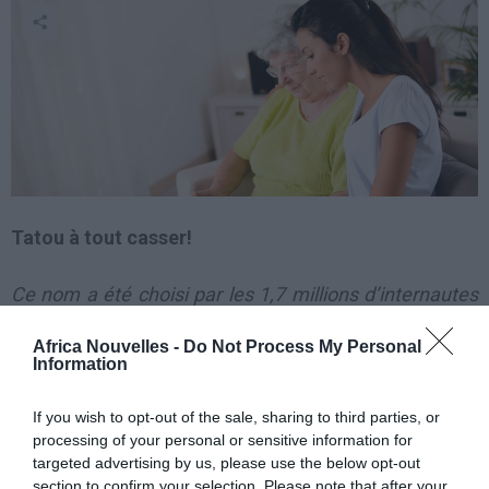
Tatou à tout casser!
Ce nom a été choisi par les 1,7 millions d’internautes
ayant participé à la consultation.
Africa Nouvelles -
Do Not Process My Personal
Information
Depuis septembre
dernier, on savait que la
If you wish to opt-out of the sale, sharing to third parties, or
processing of your personal or sensitive information for
mascotte du prochain
targeted advertising by us, please use the below opt-out
Mondial de football
section to confirm your selection. Please note that after your