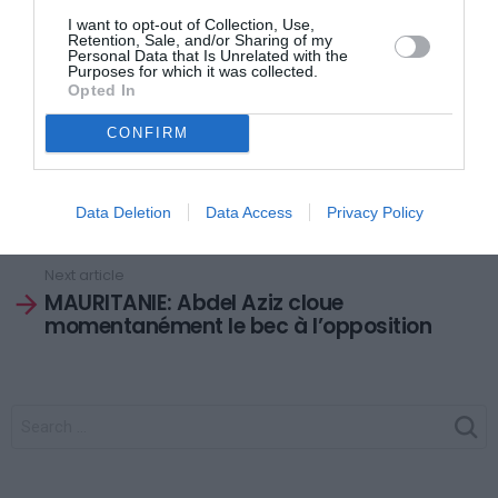
I want to opt-out of Collection, Use,
Retention, Sale, and/or Sharing of my
Fuleco le tatou succède à Zakumi, le léopard de la
Personal Data that Is Unrelated with the
Purposes for which it was collected.
coupe du monde 2010 en Afrique du Sud.
Opted In
CONFIRM
Previous article
See
COUPE CONFEDERATION AFRICAINE:
more
Réactions après la victoire de l’AC
Data Deletion
Data Access
Privacy Policy
Léopards contre Djoliba
Next article
MAURITANIE: Abdel Aziz cloue
momentanément le bec à l’opposition
SEARCH
FOR: