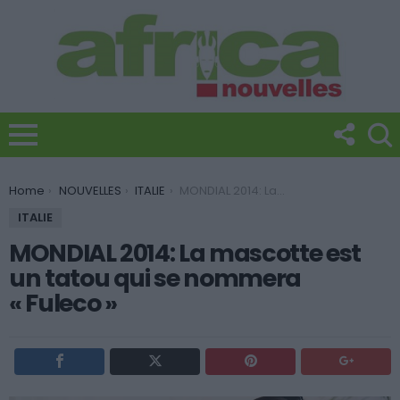
You are here:
Home
NOUVELLES
ITALIE
MONDIAL 2014: La mascotte est un tatou qui se nommera « Fuleco »
ITALIE
MONDIAL 2014: La mascotte est
un tatou qui se nommera
« Fuleco »