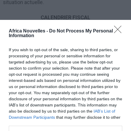
situation actuelle.
CALENDRIER FISCAL
Africa Nouvelles -
Do Not Process My Personal
Le calendrier de déclaration fiscale prévoit
Information
notamment que:
If you wish to opt-out of the sale, sharing to third parties, or
processing of your personal or sensitive information for
à partir du 05/05/2020, les contribuables peuvent
targeted advertising by us, please use the below opt-out
consulter la déclaration d’impôt « 730 » pré-
section to confirm your selection. Please note that after your
remplie au site web du fisc;
opt-out request is processed you may continue seeing
interest-based ads based on personal information utilized by
à partir du 14/05/2020, il sera possible de
us or personal information disclosed to third parties prior to
modifier le «
modello 730
» (formulaire 730) pré-
your opt-out. You may separately opt-out of the further
disclosure of your personal information by third parties on the
rempli ou, en cas d’absence de corrections à
IAB’s list of downstream participants. This information may
apporter, d’envoyer la déclaration au site du
also be disclosed by us to third parties on the
IAB’s List of
Downstream Participants
that may further disclose it to other
Bureau des Recettes («
Agenzia delle Entrate
« );
third parties.