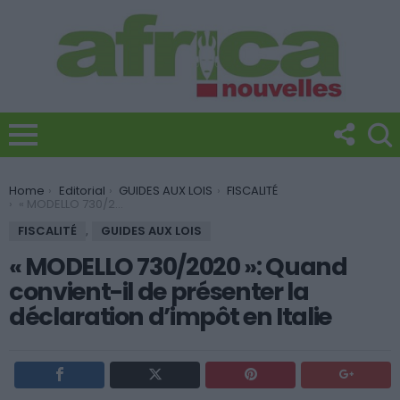
You are here:
Home
Editorial
GUIDES AUX LOIS
FISCALITÉ
« MODELLO 730/2020 »: Quand convient-il de présenter la déclaration d’impôt en Italie
FISCALITÉ
,
GUIDES AUX LOIS
« MODELLO 730/2020 »: Quand
convient-il de présenter la
déclaration d’impôt en Italie