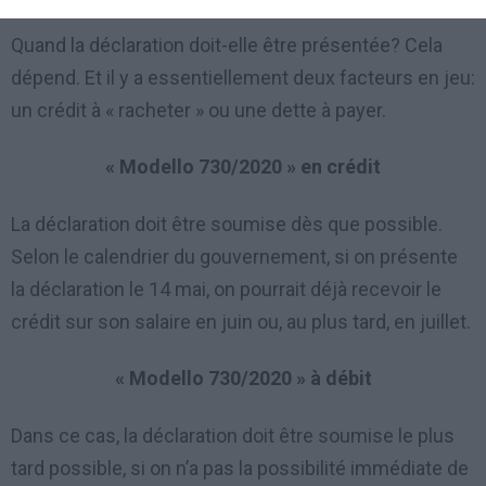
Quand la déclaration doit-elle être présentée? Cela
dépend. Et il y a essentiellement deux facteurs en jeu:
un crédit à « racheter » ou une dette à payer.
« Modello 730/2020 » en crédit
La déclaration doit être soumise dès que possible.
Selon le calendrier du gouvernement, si on présente
la déclaration le 14 mai, on pourrait déjà recevoir le
crédit sur son salaire en juin ou, au plus tard, en juillet.
« Modello 730/2020 » à débit
Dans ce cas, la déclaration doit être soumise le plus
tard possible, si on n’a pas la possibilité immédiate de