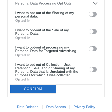
ATTENTION:
Au plus tard le 30/09/2020, envoyer la
Personal Data Processing Opt Outs
déclaration pré-remplie, pour ne pas encourir des
I want to opt-out of the Sharing of my
personal data.
sanctions.
Opted In
CORRECTIONS ET AJUSTEMENTS
I want to opt-out of the Sale of my
Personal Data.
Opted In
Aucun changement en ce qui concerne le calendrier
I want to opt-out of processing my
des corrections et ajustements. stements. Dans le
Personal Data for Targeted Advertising.
Opted In
mois qui suit la déclaration, ceux qui sont en crédit
I want to opt-out of Collection, Use,
recevront leur salaire ou leur crédit de pension et
Retention, Sale, and/or Sharing of my
Personal Data that Is Unrelated with the
ceux qui sont endwttés, le retrait sur le salaire ou la
Purposes for which it was collected.
Opted In
pension. En d’autres termes, en juin, ou au plus tard
en juillet, si la déclaration est déjà soumise à partir du
CONFIRM
14 mai.
Data Deletion
Data Access
Privacy Policy
QUAND CONVIENT-IL DE PRÉSENTER